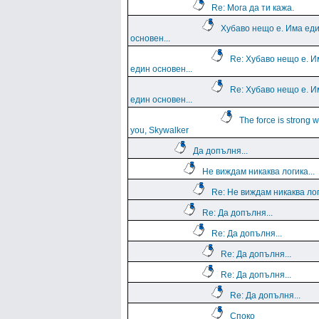
Re: Мога да ти кажа.
Хубаво нещо е. Има ед
основен...
Re: Хубаво нещо е. И
един основен...
Re: Хубаво нещо е. И
един основен...
The force is strong w
you, Skywalker
Да допълня...
Не виждам никаква логика...
Re: Не виждам никаква логи
Re: Да допълня...
Re: Да допълня...
Re: Да допълня...
Re: Да допълня...
Re: Да допълня...
Споко