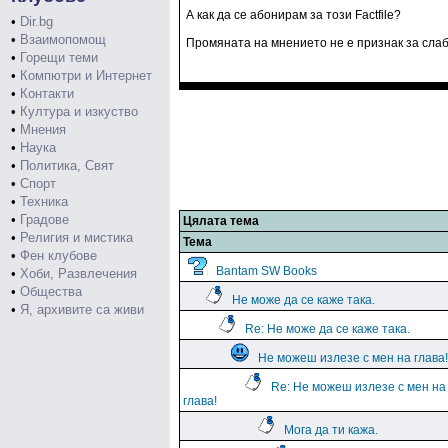
А как да се абонирам за този Factfile?
•
Dir.bg
•
Взаимопомощ
Промяната на мнението не е признак за слабо
•
Горещи теми
•
Компютри и Интернет
•
Контакти
•
Култура и изкуство
•
Мнения
•
Наука
•
Политика, Свят
•
Спорт
•
Техника
•
Градове
Цялата тема
•
Религия и мистика
Тема
•
Фен клубове
Bantam SW Books
•
Хоби, Развлечения
•
Общества
Не може да се каже така.
•
Я, архивите са живи
Re: Не може да се каже така.
Не можеш излезе с мен на глава!
Re: Не можеш излезе с мен на
глава!
Мога да ти кажа.