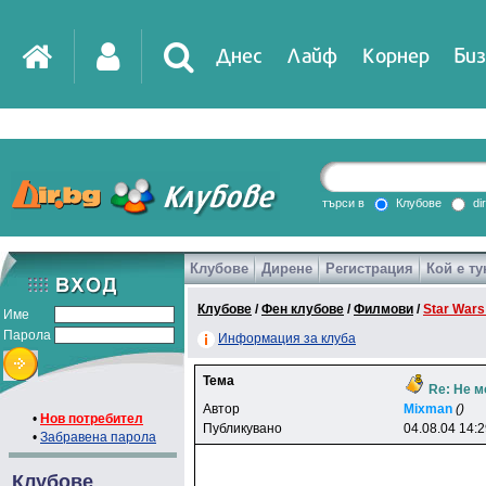
Днес
Лайф
Корнер
Биз
IT
DirTV
Impressio
търси в
Клубове
di
Клубове
Дирене
Регистрация
Кой е ту
Games
Клубове
/
Фен клубове
/
Филмови
/
Star Wars
Име
Парола
Информация за клуба
Тема
Re: Не м
Автор
Mixman
()
•
Нов потребител
Публикувано
04.08.04 14:
•
Забравена парола
Клубове