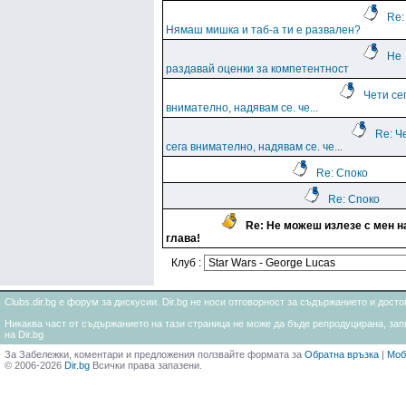
Re:
Нямаш мишка и таб-а ти е развален?
Не
раздавай оценки за компетентност
Чети се
внимателно, надявам се. че...
Re: Ч
сега внимателно, надявам се. че...
Re: Споко
Re: Споко
Re: Не можеш излезе с мен н
глава!
Клуб :
Clubs.dir.bg е форум за дискусии. Dir.bg не носи отговорност за съдържанието и дос
Никаква част от съдържанието на тази страница не може да бъде репродуцирана, запи
на Dir.bg
За Забележки, коментари и предложения ползвайте формата за
Обратна връзка
|
Моб
© 2006-2026
Dir.bg
Всички права запазени.