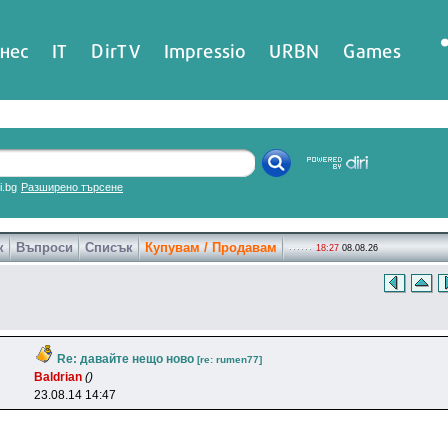
нес
IT
DirTV
Impressio
URBN
Games
ri.bg
Разширено търсене
к
Въпроси
Списък
Купувам / Продавам
18:27
08.08.26
Re: давайте нещо ново
[re: rumen77]
Baldrian
()
23.08.14 14:47