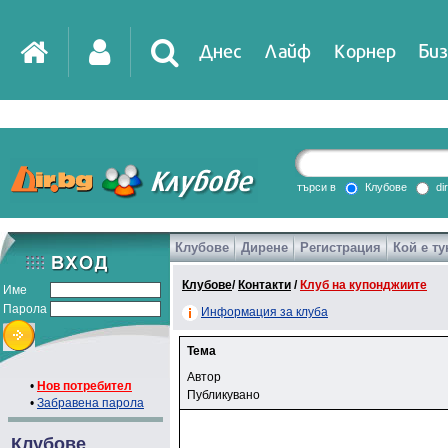
Днес
Лайф
Корнер
Биз
търси в
Клубове
di
Клубове
Дирене
Регистрация
Кой е ту
Клубове
/
Контакти
/
Клуб на купонджиите
Име
Парола
Информация за клуба
Тема
Автор
•
Нов потребител
Публикувано
•
Забравена парола
Клубове