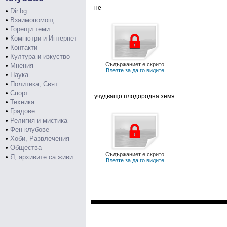
не
•
Dir.bg
•
Взаимопомощ
•
Горещи теми
•
Компютри и Интернет
•
Контакти
•
Култура и изкуство
Съдържаниет е скрито
•
Мнения
Влезте за да го видите
•
Наука
•
Политика, Свят
•
Спорт
учудващо плодородна земя.
•
Техника
•
Градове
•
Религия и мистика
•
Фен клубове
•
Хоби, Развлечения
•
Общества
Съдържаниет е скрито
•
Я, архивите са живи
Влезте за да го видите