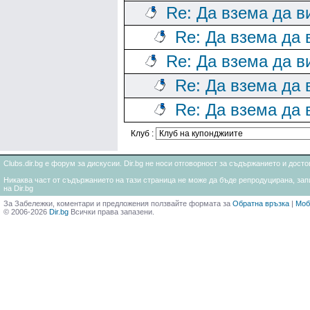
Re: Да взема да в
Re: Да взема да 
Re: Да взема да в
Re: Да взема да 
Re: Да взема да 
Клуб :
Clubs.dir.bg е форум за дискусии. Dir.bg не носи отговорност за съдържанието и дос
Никаква част от съдържанието на тази страница не може да бъде репродуцирана, запи
на Dir.bg
За Забележки, коментари и предложения ползвайте формата за
Обратна връзка
|
Моб
© 2006-2026
Dir.bg
Всички права запазени.