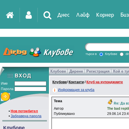
Днес
Лайф
Корнер
Биз
IT
DirTV
Impressio
търси в
Клубове
di
Клубове
Дирене
Регистрация
Кой е ту
Games
Клубове
/
Контакти
/
Клуб на купонджиите
Име
Парола
Информация за клуба
Тема
Re: Да в
Автор
The bad repti
•
Нов потребител
Публикувано
29.06.14 23:
•
Забравена парола
Клубове