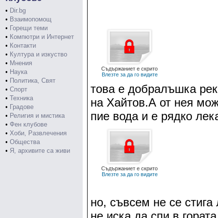
•
Dir.bg
•
Взаимопомощ
•
Горещи теми
•
Компютри и Интернет
•
Контакти
•
Култура и изкуство
•
Мнения
Съдържаниет е скрито
•
Наука
Влезте за да го видите
•
Политика, Свят
това е добралъшка рек
•
Спорт
•
Техника
на Хайтов.А от нея мо
•
Градове
пие вода и е рядко лек
•
Религия и мистика
•
Фен клубове
•
Хоби, Развлечения
•
Общества
•
Я, архивите са живи
Съдържаниет е скрито
Влезте за да го видите
но, съвсем не се стига 
не иска да спи в горат