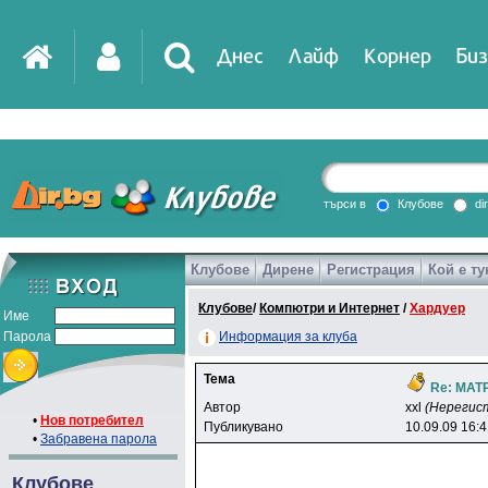
Днес
Лайф
Корнер
Биз
IT
DirTV
Impressio
търси в
Клубове
di
Клубове
Дирене
Регистрация
Кой е ту
Games
Клубове
/
Компютри и Интернет
/
Хардуер
Име
Парола
Информация за клуба
Тема
Re: МАТ
Автор
xxl
(Нерегис
•
Нов потребител
Публикувано
10.09.09 16:
•
Забравена парола
Клубове