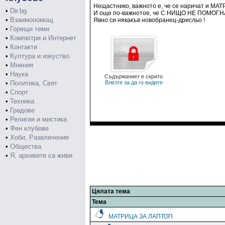
Нещастнико, важното е, че се наричат и М
•
Dir.bg
И още по-важнотое, че С НИЩО НЕ ПОМОГНА 
•
Взаимопомощ
Явно си някакъв новобранец-дрисльо !
•
Горещи теми
•
Компютри и Интернет
•
Контакти
•
Култура и изкуство
•
Мнения
•
Наука
Съдържаниет е скрито
•
Политика, Свят
Влезте за да го видите
•
Спорт
•
Техника
•
Градове
•
Религия и мистика
•
Фен клубове
•
Хоби, Развлечения
•
Общества
•
Я, архивите са живи
Цялата тема
Тема
МАТРИЦА ЗА ЛАПТОП