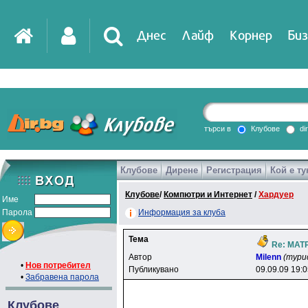
Днес
Лайф
Корнер
Биз
IT
DirTV
Impressio
търси в
Клубове
di
Клубове
Дирене
Регистрация
Кой е ту
Games
Клубове
/
Компютри и Интернет
/
Хардуер
Име
Парола
Информация за клуба
Тема
Re: МАТ
Автор
Milenn
(тури
•
Нов потребител
Публикувано
09.09.09 19:
•
Забравена парола
Клубове