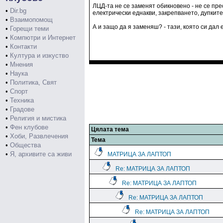
ЛЦД-та не се заменят обикновено - не се пре
•
Dir.bg
електрически еднакви, закрепването, дупките
•
Взаимопомощ
А и защо да я заменяш? - тази, която си дал 
•
Горещи теми
•
Компютри и Интернет
•
Контакти
•
Култура и изкуство
•
Мнения
•
Наука
•
Политика, Свят
•
Спорт
•
Техника
•
Градове
•
Религия и мистика
•
Фен клубове
Цялата тема
•
Хоби, Развлечения
Тема
•
Общества
•
Я, архивите са живи
МАТРИЦА ЗА ЛАПТОП
Re: МАТРИЦА ЗА ЛАПТОП
Re: МАТРИЦА ЗА ЛАПТОП
Re: МАТРИЦА ЗА ЛАПТОП
Re: МАТРИЦА ЗА ЛАПТОП