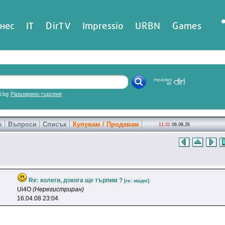
нес
IT
DirTV
Impressio
URBN
Games
ri.bg
Разширено търсене
к
Въпроси
Списък
Купувам / Продавам
11:31
06.08.26
Re: колеги, докога ще търпим ?
[re: мaдю]
Ui4O
(Нерегистриран)
16.04.08 23:04