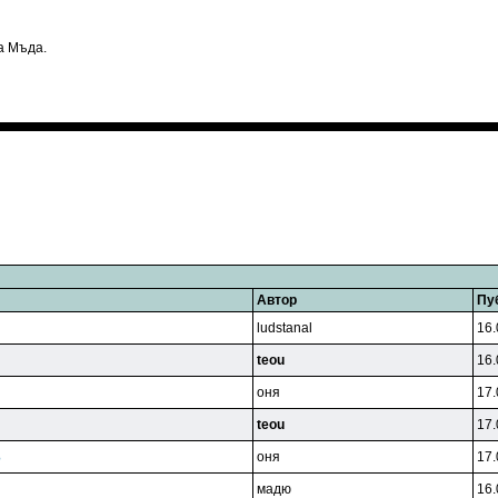
а Мъда.
Автор
Пу
ludstanal
16.
teou
16.
oня
17.
teou
17.
oня
17.
?
мaдю
16.