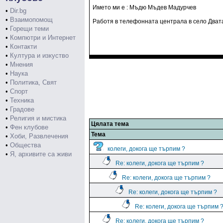
Името ми е : Мъдю Мъдев Мадурчев
•
Dir.bg
•
Взаимопомощ
Работя в телефонната централа в село Дват
•
Горещи теми
•
Компютри и Интернет
•
Контакти
•
Култура и изкуство
•
Мнения
•
Наука
•
Политика, Свят
•
Спорт
•
Техника
•
Градове
•
Религия и мистика
Цялата тема
•
Фен клубове
Тема
•
Хоби, Развлечения
•
Общества
колеги, докога ще търпим ?
•
Я, архивите са живи
Re: колеги, докога ще търпим ?
Re: колеги, докога ще търпим ?
Re: колеги, докога ще търпим ?
Re: колеги, докога ще търпим 
Re: колеги, докога ще търпим ?