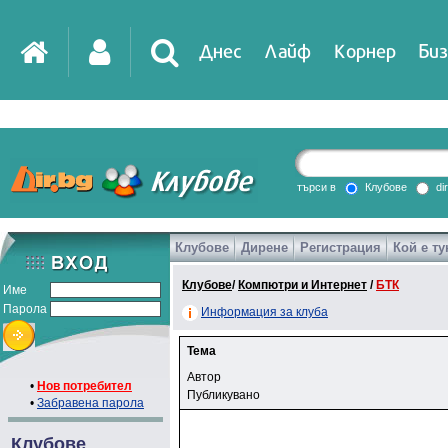
Днес
Лайф
Корнер
Биз
търси в
Клубове
di
Клубове
Дирене
Регистрация
Кой е ту
Клубове
/
Компютри и Интернет
/
БТК
Име
Парола
Информация за клуба
Тема
Автор
•
Нов потребител
Публикувано
•
Забравена парола
Клубове