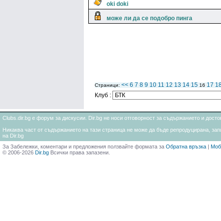
oki doki
може ли да се подобро пинга
<<
6
7
8
9
10
11
12
13
14
15
17
1
Страници:
16
Клуб :
Clubs.dir.bg е форум за дискусии. Dir.bg не носи отговорност за съдържанието и дос
Никаква част от съдържанието на тази страница не може да бъде репродуцирана, запи
на Dir.bg
За Забележки, коментари и предложения ползвайте формата за
Обратна връзка
|
Моб
© 2006-2026
Dir.bg
Всички права запазени.