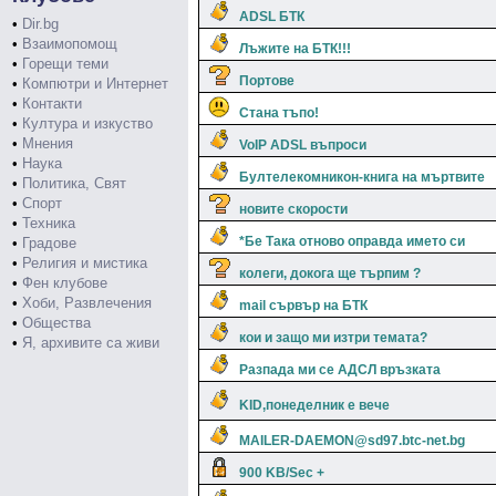
ADSL БТК
•
Dir.bg
•
Взаимопомощ
Лъжите на БТК!!!
•
Горещи теми
Портове
•
Компютри и Интернет
•
Контакти
Стана тъпо!
•
Култура и изкуство
•
Мнения
VoIP ADSL въпроси
•
Наука
Бултелекомникон-книга на мъртвите
•
Политика, Свят
•
Спорт
новите скорости
•
Техника
*Бе Така отново оправда името си
•
Градове
•
Религия и мистика
колеги, докога ще търпим ?
•
Фен клубове
•
Хоби, Развлечения
mail сървър на БТК
•
Общества
кои и защо ми изтри темата?
•
Я, архивите са живи
Разпада ми се АДСЛ връзката
KID,понеделник е вече
MAILER-DAEMON@sd97.btc-net.bg
900 KB/Sec +