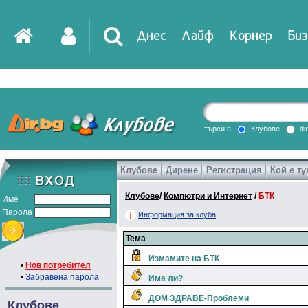
Днес
Лайф
Корнер
Биз
IT
DirTV
Impressio
търси в
Клубове
di
Клубове
Дирене
Регистрация
Кой е ту
Games
Клубове
/
Компютри и Интернет
/
БТК
Име
Парола
Информация за клуба
Тема
Измамите на БТК
•
Нов потребител
•
Забравена парола
Има ли?
ДОМ ЗДРАВЕ-Проблеми
Клубове