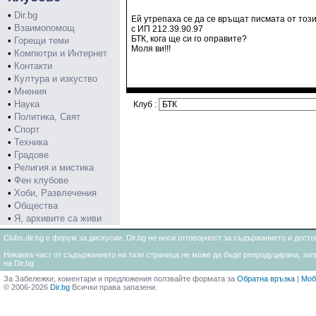
•
Dir.bg
Ей утрепаха се да се връщат писмата от този 
•
Взаимопомощ
с ИП 212.39.90.97
БТК, кога ще си го оправите?
•
Горещи теми
Моля ви!!!
•
Компютри и Интернет
•
Контакти
•
Култура и изкуство
•
Мнения
•
Наука
Клуб :
•
Политика, Свят
•
Спорт
•
Техника
•
Градове
•
Религия и мистика
•
Фен клубове
•
Хоби, Развлечения
•
Общества
•
Я, архивите са живи
Clubs.dir.bg е форум за дискусии. Dir.bg не носи отговорност за съдържанието и дос
Никаква част от съдържанието на тази страница не може да бъде репродуцирана, запи
на Dir.bg
За Забележки, коментари и предложения ползвайте формата за
Обратна връзка
|
Моб
© 2006-2026
Dir.bg
Всички права запазени.