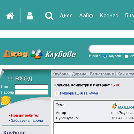
Днес
Лайф
Корнер
Биз
IT
DirTV
Impressio
търси в
Клубове
di
Клубове
Дирене
Регистрация
Кой е ту
Games
Клубове
/
Компютри и Интернет
/
БТК
Име
Парола
Информация за клуба
Тема
MAILER-
Автор
rem
(Нереги
•
Нов потребител
Публикувано
16.04.08 09:
•
Забравена парола
Клубове