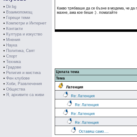
•
Dir.bg
Какво трябваше да се бъзне в модема, че да 
•
Взаимопомощ
махне, ама кое беше :) . помагайте
•
Горещи теми
•
Компютри и Интернет
•
Контакти
•
Култура и изкуство
•
Мнения
•
Наука
•
Политика, Свят
•
Спорт
•
Техника
•
Градове
Цялата тема
•
Религия и мистика
•
Фен клубове
Тема
•
Хоби, Развлечения
Латенция
•
Общества
•
Я, архивите са живи
Re: Латенция
Re: Латенция
Re: Латенция
Re: Латенция
Оставяш само.....