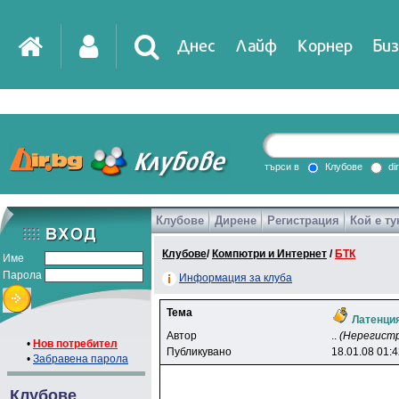
Днес
Лайф
Корнер
Биз
IT
DirTV
Impressio
търси в
Клубове
di
Клубове
Дирене
Регистрация
Кой е ту
Games
Клубове
/
Компютри и Интернет
/
БТК
Име
Парола
Информация за клуба
Тема
Латенци
Автор
..
(Нерегист
•
Нов потребител
Публикувано
18.01.08 01:
•
Забравена парола
Клубове