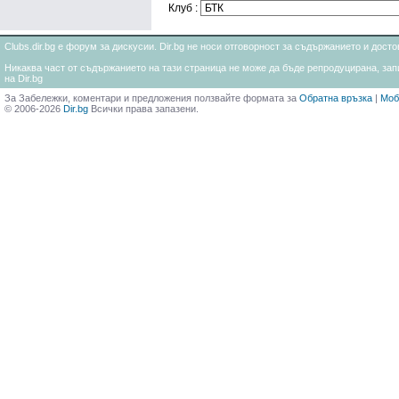
Клуб :
Clubs.dir.bg е форум за дискусии. Dir.bg не носи отговорност за съдържанието и дос
Никаква част от съдържанието на тази страница не може да бъде репродуцирана, запи
на Dir.bg
За Забележки, коментари и предложения ползвайте формата за
Обратна връзка
|
Моб
© 2006-2026
Dir.bg
Всички права запазени.