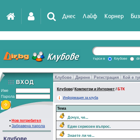
Днес
Лайф
Корнер
Биз
IT
DirTV
Impressio
търси в
Клубове
di
Клубове
Дирене
Регистрация
Кой е ту
Games
Клубове
/
Компютри и Интернет
/
БТК
Име
Парола
Информация за клуба
Тема
Дочух, че...
•
Нов потребител
•
Забравена парола
Един сериозен въпрос.
Знаете ли че...
Клубове