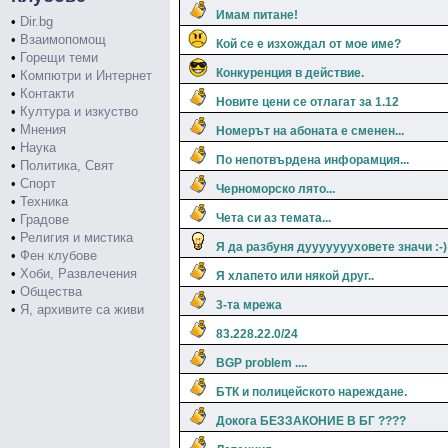
Имам питане!
•
Dir.bg
•
Взаимопомощ
Кой се е изхождал от мое име?
•
Горещи теми
Конкуренция в действие.
•
Компютри и Интернет
•
Контакти
Новите цени се отлагат за 1.12
•
Култура и изкуство
•
Мнения
Номерът на абоната е сменен...
•
Наука
По непотвърдена инфорамция...
•
Политика, Свят
•
Спорт
Черноморско лято...
•
Техника
Чета си аз темата...
•
Градове
•
Религия и мистика
Я да разбуня дуууууууховете значи :-)
•
Фен клубове
•
Хоби, Развлечения
Я хлапето или някой друг..
•
Общества
3-та мрежа
•
Я, архивите са живи
83.228.22.0/24
BGP problem ....
БТК и полицейското нареждане.
Докога БЕЗЗАКОНИЕ В БГ ????