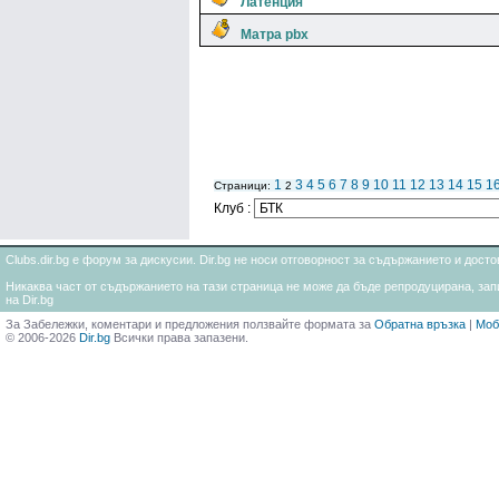
Латенция
Матра pbx
1
3
4
5
6
7
8
9
10
11
12
13
14
15
1
Страници:
2
Клуб :
Clubs.dir.bg е форум за дискусии. Dir.bg не носи отговорност за съдържанието и дос
Никаква част от съдържанието на тази страница не може да бъде репродуцирана, запи
на Dir.bg
За Забележки, коментари и предложения ползвайте формата за
Обратна връзка
|
Моб
© 2006-2026
Dir.bg
Всички права запазени.