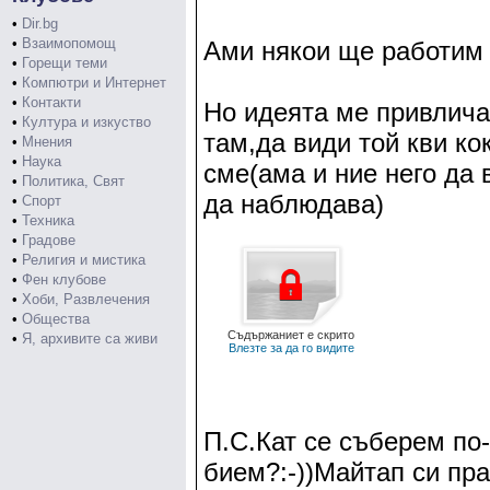
•
Dir.bg
•
Взаимопомощ
Ами някои ще работим в
•
Горещи теми
•
Компютри и Интернет
•
Контакти
Но идеята ме привлич
•
Култура и изкуство
там,да види той кви к
•
Мнения
•
Наука
сме(ама и ние него да 
•
Политика, Свят
да наблюдава)
•
Спорт
•
Техника
•
Градове
•
Религия и мистика
•
Фен клубове
•
Хоби, Развлечения
•
Общества
Съдържаниет е скрито
•
Я, архивите са живи
Влезте за да го видите
П.С.Кат се съберем по
бием?:-))Майтап си пр