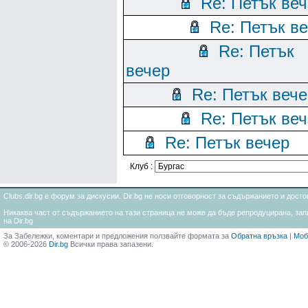
Re: Петък ве
Re: Петък в
Re: Петък
вечер
Re: Петък вече
Re: Петък ве
Re: Петък вечер
Клуб :
Clubs.dir.bg е форум за дискусии. Dir.bg не носи отговорност за съдържанието и дос
Никаква част от съдържанието на тази страница не може да бъде репродуцирана, запи
на Dir.bg
За Забележки, коментари и предложения ползвайте формата за
Обратна връзка
|
Моб
© 2006-2026
Dir.bg
Всички права запазени.