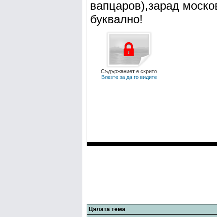
вапцаров),зарад моско
буквално!
Съдържаниет е скрито
Влезте за да го видите
Цялата тема