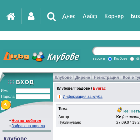
Днес
Лайф
Корнер
Биз
IT
DirTV
Impressio
търси в
Клубове
di
Клубове
Дирене
Регистрация
Кой е ту
Games
Клубове
/
Градове
/
Бургас
Име
Парола
Информация за клуба
Тема
Re: Петъ
Автор
Kи
(не позна
•
Нов потребител
Публикувано
27.09.07 19:
•
Забравена парола
Клубове