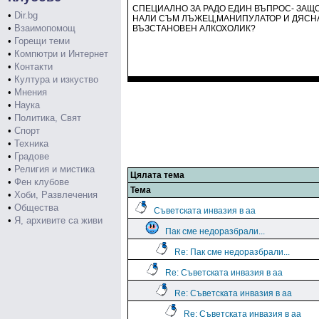
СПЕЦИАЛНО ЗА РАДО ЕДИН ВЪПРОС- ЗАЩ
•
Dir.bg
НАЛИ СЪМ ЛЪЖЕЦ,МАНИПУЛАТОР И ДЯСНА
•
Взаимопомощ
ВЪЗСТАНОВЕН АЛКОХОЛИК?
•
Горещи теми
•
Компютри и Интернет
•
Контакти
•
Култура и изкуство
•
Мнения
•
Наука
•
Политика, Свят
•
Спорт
•
Техника
•
Градове
•
Религия и мистика
Цялата тема
•
Фен клубове
Тема
•
Хоби, Развлечения
•
Общества
Съветската инвазия в аа
•
Я, архивите са живи
Пак сме недоразбрали...
Re: Пак сме недоразбрали...
Re: Съветската инвазия в аа
Re: Съветската инвазия в аа
Re: Съветската инвазия в аа