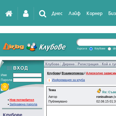
Днес
Лайф
Корнер
Биз
IT
DirTV
Impressio
търси в
Клубове
di
Клубове
Дирене
Регистрация
Кой е ту
Games
Клубове
/
Взаимопомощ
/
Алкохолно зависи
Име
Парола
Информация за клуба
Тема
Re: Съве
Автор
ronisulivan
(
•
Нов потребител
Публикувано
02.08.15 01:
•
Забравена парола
Клубове