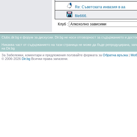
Re: Съветската инвазия в аа
file666.
Клуб :
Clubs.dir.bg е форум за дискусии. Dir.bg не носи отговорност за съдържанието и дос
Никаква част от съдържанието на тази страница не може да бъде репродуцирана, запи
на Dir.bg
За Забележки, коментари и предложения ползвайте формата за
Обратна връзка
|
Моб
© 2006-2026
Dir.bg
Всички права запазени.