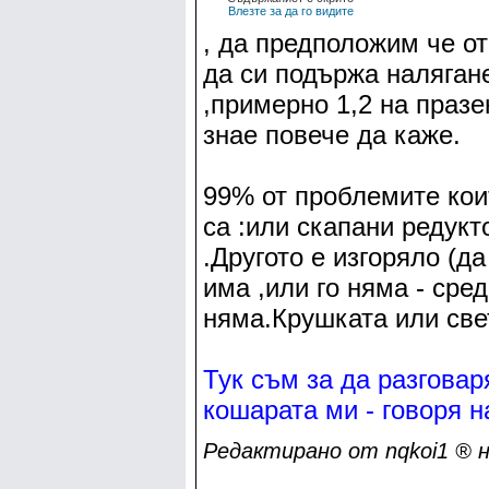
Влезте за да го видите
, да предположим че от
да си подържа налягане
,примерно 1,2 на празе
знае повече да каже.
99% от проблемите коит
са :или скапани редукт
.Другото е изгоряло (да
има ,или го няма - сре
няма.Крушката или свет
Тук съм за да разговар
кошарата ми - говоря на
Редактирано от nqkoi1 ® на