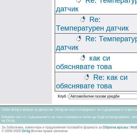
Re: Температу
датчик
Re:
Температурен датчик
Re: Температу
датчик
как си
обяснявате това
Re: как си
обяснявате това
Клуб :
Clubs.dir.bg е форум за дискусии. Dir.bg не носи отговорност за съдържанието и дос
Никаква част от съдържанието на тази страница не може да бъде репродуцирана, запи
на Dir.bg
За Забележки, коментари и предложения ползвайте формата за
Обратна връзка
|
Моб
© 2006-2026
Dir.bg
Всички права запазени.