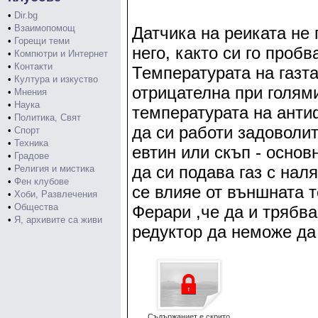
•
Dir.bg
•
Взаимопомощ
Датчика на реиката не
•
Горещи теми
него, както си го пробв
•
Компютри и Интернет
•
Контакти
Температурата на газта
•
Култура и изкуство
отрицателна при голям
•
Мнения
•
Наука
температурата на анти
•
Политика, Свят
да си работи задоволи
•
Спорт
•
Техника
евтин или скъп - основ
•
Градове
да си подава газ с нал
•
Религия и мистика
•
Фен клубове
се влияе от външната т
•
Хоби, Развлечения
•
Общества
Ферари ,че да и трябва 
•
Я, архивите са живи
редуктор да неможе да
Съдържаниет е скрито