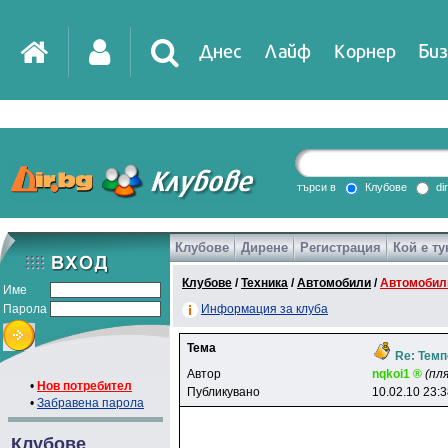
Днес
Лайф
Корнер
Биз
IT
DirTV
Impressio
търси в
Клубове
di
Клубове
Дирене
Регистрация
Кой е ту
Games
Клубове
/
Техника
/
Автомобили
/
Автомобилн
Име
Парола
Информация за клуба
Тема
Re: Темп
Автор
nqkoi1 ®
(пл
•
Нов потребител
Публикувано
10.02.10 23:
•
Забравена парола
Клубове