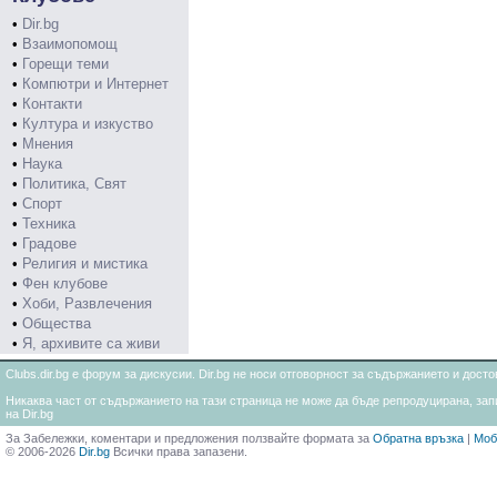
•
Dir.bg
•
Взаимопомощ
•
Горещи теми
•
Компютри и Интернет
•
Контакти
•
Култура и изкуство
•
Мнения
•
Наука
•
Политика, Свят
•
Спорт
•
Техника
•
Градове
•
Религия и мистика
•
Фен клубове
•
Хоби, Развлечения
•
Общества
•
Я, архивите са живи
Clubs.dir.bg е форум за дискусии. Dir.bg не носи отговорност за съдържанието и дос
Никаква част от съдържанието на тази страница не може да бъде репродуцирана, запи
на Dir.bg
За Забележки, коментари и предложения ползвайте формата за
Обратна връзка
|
Моб
© 2006-2026
Dir.bg
Всички права запазени.