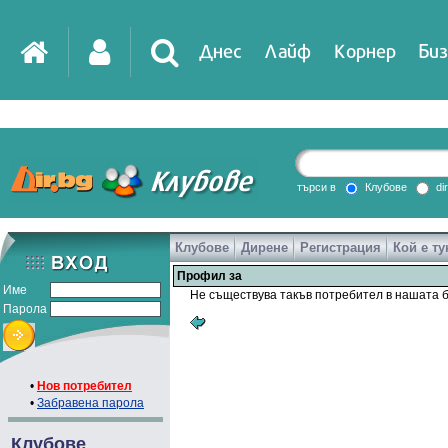
Днес
Лайф
Корнер
Биз
IT
DirTV
Impressio
търси в
Клубове
di
Клубове
Дирене
Регистрация
Кой е ту
Games
Профил за
Име
Не съществува такъв потребител в нашата б
Парола
•
Нов потребител
•
Забравена парола
Клубове