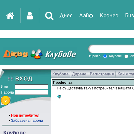
Днес
Лайф
Корнер
Биз
IT
DirTV
Impressio
търси в
Клубове
di
Клубове
Дирене
Регистрация
Кой е ту
Games
Профил за
Име
Не съществува такъв потребител в нашата б
Парола
•
Нов потребител
•
Забравена парола
Клубове