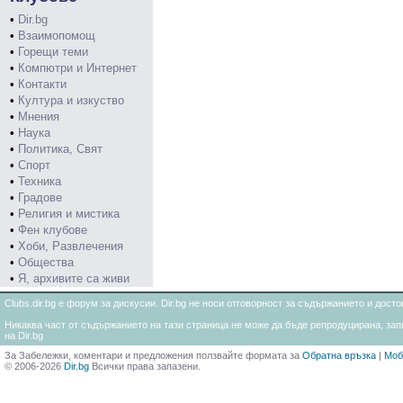
•
Dir.bg
•
Взаимопомощ
•
Горещи теми
•
Компютри и Интернет
•
Контакти
•
Култура и изкуство
•
Мнения
•
Наука
•
Политика, Свят
•
Спорт
•
Техника
•
Градове
•
Религия и мистика
•
Фен клубове
•
Хоби, Развлечения
•
Общества
•
Я, архивите са живи
Clubs.dir.bg е форум за дискусии. Dir.bg не носи отговорност за съдържанието и дос
Никаква част от съдържанието на тази страница не може да бъде репродуцирана, запи
на Dir.bg
За Забележки, коментари и предложения ползвайте формата за
Обратна връзка
|
Моб
© 2006-2026
Dir.bg
Всички права запазени.