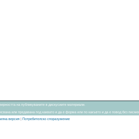
товерността на публикуваните в дискусиите материали.
свана или предавана под каквато и да е форма или по какъвто и да е повод без писмен
илна версия
|
Потребителско споразумение