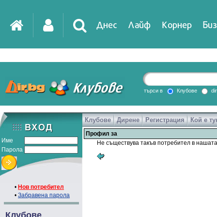
Днес
Лайф
Корнер
Биз
търси в
Клубове
di
Клубове
Дирене
Регистрация
Кой е ту
Профил за
Име
Не съществува такъв потребител в нашата
Парола
•
Нов потребител
•
Забравена парола
Клубове