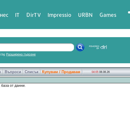
нес
IT
DirTV
Impressio
URBN
Games
ri.bg
Разширено търсене
к
Въпроси
Списък
Купувам / Продавам
04:05
08.08.26
 база от данни.