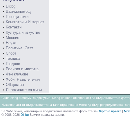
•
Dir.bg
•
Взаимопомощ
•
Горещи теми
•
Компютри и Интернет
•
Контакти
•
Култура и изкуство
•
Мнения
•
Наука
•
Политика, Свят
•
Спорт
•
Техника
•
Градове
•
Религия и мистика
•
Фен клубове
•
Хоби, Развлечения
•
Общества
•
Я, архивите са живи
Clubs.dir.bg е форум за дискусии. Dir.bg не носи отговорност за съдържанието и дос
Никаква част от съдържанието на тази страница не може да бъде репродуцирана, запи
За Забележки, коментари и предложения ползвайте формата за
Обратна връзка
|
Моб
© 2006-2026
Dir.bg
Всички права запазени.