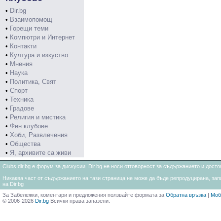
•
Dir.bg
•
Взаимопомощ
•
Горещи теми
•
Компютри и Интернет
•
Контакти
•
Култура и изкуство
•
Мнения
•
Наука
•
Политика, Свят
•
Спорт
•
Техника
•
Градове
•
Религия и мистика
•
Фен клубове
•
Хоби, Развлечения
•
Общества
•
Я, архивите са живи
Clubs.dir.bg е форум за дискусии. Dir.bg не носи отговорност за съдържанието и дос
Никаква част от съдържанието на тази страница не може да бъде репродуцирана, запи
на Dir.bg
За Забележки, коментари и предложения ползвайте формата за
Обратна връзка
|
Моб
© 2006-2026
Dir.bg
Всички права запазени.