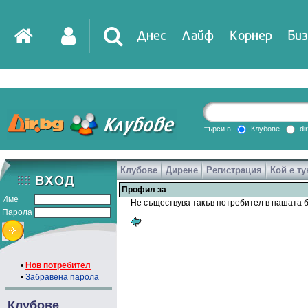
Днес
Лайф
Корнер
Биз
IT
DirTV
Impressio
търси в
Клубове
di
Клубове
Дирене
Регистрация
Кой е ту
Games
Профил за
Име
Не съществува такъв потребител в нашата б
Парола
•
Нов потребител
•
Забравена парола
Клубове