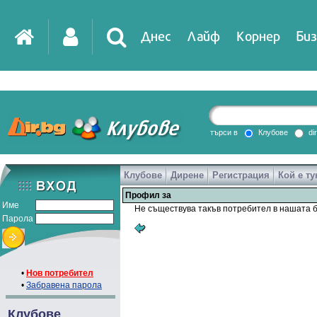
Днес
Лайф
Корнер
Биз
IT
DirTV
Impressio
търси в
Клубове
di
Клубове
Дирене
Регистрация
Кой е ту
Games
Профил за
Име
Не съществува такъв потребител в нашата б
Парола
•
Нов потребител
•
Забравена парола
Клубове