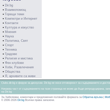
•
Dir.bg
•
Взаимопомощ
•
Горещи теми
•
Компютри и Интернет
•
Контакти
•
Култура и изкуство
•
Мнения
•
Наука
•
Политика, Свят
•
Спорт
•
Техника
•
Градове
•
Религия и мистика
•
Фен клубове
•
Хоби, Развлечения
•
Общества
•
Я, архивите са живи
Clubs.dir.bg е форум за дискусии. Dir.bg не носи отговорност за съдържанието и дос
Никаква част от съдържанието на тази страница не може да бъде репродуцирана, запи
на Dir.bg
За Забележки, коментари и предложения ползвайте формата за
Обратна връзка
|
Моб
© 2006-2026
Dir.bg
Всички права запазени.