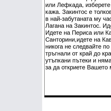
или Лефкада, изберете
кажа. Закинтос е толко
в най-забутаната му ча
Лагана на Закинтос. И
Идете на Периса или К
Санторини,идете на Ка
никога не следвайте по 
тръгнали от край до кр
утъпкани пътеки и няма
за да откриете Вашето 