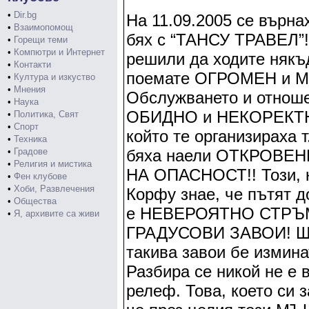
•
Dir.bg
На 11.09.2005 се върна
•
Взаимопомощ
бях с “ТАНСУ ТРАВЕЛ”! 
•
Горещи теми
•
Компютри и Интернет
решили да ходите някъ
•
Контакти
поемате ОГРОМЕН и 
•
Култура и изкуство
•
Мнения
Обслужването и отноше
•
Наука
ОБИДНО и НЕКОРЕКТНО
•
Политика, Свят
•
Спорт
който те организираха 
•
Техника
•
Градове
бяха наели ОТКРОВ
•
Религия и мистика
НА ОПАСНОСТ!! Този, к
•
Фен клубове
•
Хоби, Развлечения
Корфу знае, че пътят 
•
Общества
е НЕВЕРОЯТНО СТРЪМЕ
•
Я, архивите са живи
ГРАДУСОВИ ЗАВОИ! Ще 
такива завои бе изми
Разбира се никой не е 
релеф. Това, което си 