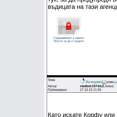
въдицата на тази агенц
Съдържаниет е скрито
Влезте за да го видите
Тема
Re:изумен
[
r
Автор
vladimir1974m2
(член)
Публикувано
27.10.15 21:55
Като искате Корфу или 