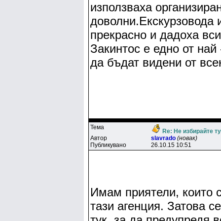
използваха организиран
доволни.Екскурзовода 
прекрасно и дадоха вси
Закинтос е едно от най 
да бъдат видени от все
Тема
Re: Не избирайте т
Автор
slavrado
(новак)
Публикувано
26.10.15 10:51
Имам приятели, които с
тази агенция. Затова с
тук, за да предупредя в