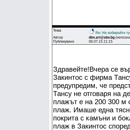
Тема
Re: Не избирайте т
Автор
dim.art@abv.bg
(непозн
Публикувано
06.07.15 21:15
Здравейте!Вчера се вър
Закинтос с фирма Танс
предупредим, че предс
Тансу не отговаря на д
плажът е на 200 300 м 
плаж. Имаше една тясн
покрита с камъни и бок
плаж в Закинтос споре