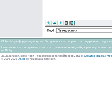
Клуб :
Clubs.dir.bg е форум за дискусии. Dir.bg не носи отговорност за съдържанието и дос
Никаква част от съдържанието на тази страница не може да бъде репродуцирана, запи
на Dir.bg
За Забележки, коментари и предложения ползвайте формата за
Обратна връзка
|
Моб
© 2006-2026
Dir.bg
Всички права запазени.