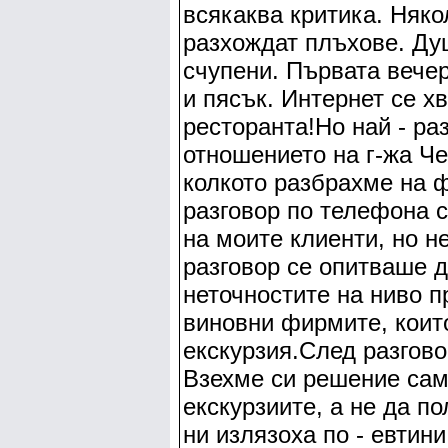
всякаква критика. Няко
разхождат плъхове. Ду
счупени. Първата вечер
и пясък. Интернет се 
ресторанта!Но най - р
отношението на г-жа Ч
колкото разбрахме на 
разговор по телефона с
на моите клиенти, но н
разговор се опитваше д
неточностите на ниво п
виновни фирмите, които
екскурзия.След разгово
Взехме си решение сам
екскурзиите, а не да п
ни излязоха по - евтини