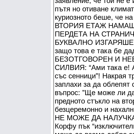
заявление, че той не е 
пътя но отиване клим
куриозното беше, че
ВТОРИЯ ЕТАЖ НАМАШ
ПЕРДЕТА НА СТРАНИ
БУКВАЛНО ИЗГАРЯШЕ 
защо това е така бе 
БЕЗОТГОВОРЕН И НЕВЕ
СИЛВИЯ: “Ами така е! 
със сенници”! Накрая т
заплахи за да облепят
въпрос: ”Ще може ли да
предното стъкло на вто
безцеремонно и нахалн
НЕ МОЖЕ ДА НАЛУЧКА к
Корфу пък “изключител