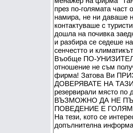
менажер на фирма “Тан
през по-голямата част 
намира, не ни даваше 
контактуваше с туристи
дошла на почивка заед
и разбира се седеше н
сенчестто и климатикът
Въобще ПО-УНИЗИТЕ
отношение не съм полу
фирма! Затова Ви ПР
ДОВЕРЯВАТЕ НА ТАЗИ Ф
резервирали място по
ВЪЗМОЖНО ДА НЕ ПЪТУ
ПОВЕДЕНИЕ Е ГОЛЯМ 
На тези, кото се интер
допълнителна информац