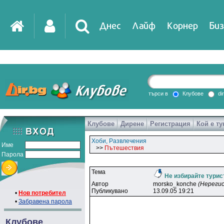
Днес
Лайф
Корнер
Биз
IT
DirTV
Impressio
търси в
Клубове
di
Клубове
Дирене
Регистрация
Кой е ту
Games
Хоби, Развлечения
Име
>>
Пътешествия
Парола
Тема
Не избирайте турис
Автор
morsko_konche
(Нереги
Публикувано
13.09.05 19:21
•
Нов потребител
•
Забравена парола
Клубове