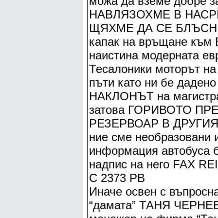
можа да вземе добре за
НАВЛЯЗОХМЕ В НАС
ЩЯХМЕ ДА СЕ БЛЪСНЕ
капак на връщане към 
наистина модерната ев
Тесалоники моторът на
пъти като ни бе даден
НАКЛОНЪТ на магистр
затова ГОРИВОТО П
РЕЗЕРВОАР В ДРУГИЯ. 
ние сме необразовани 
информация автобуса
надпис на него FAX RE
С 2373 РВ
Иначе освен с въпросн
“дамата” ТАНЯ ЧЕРНЕВА