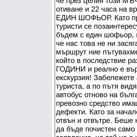
че през целия този МЪ
отиване и 22 часа на 
ЕДИН ШОФЬОР. Като пр
туристи се позаинтерес
бъдем с един шофьор, н
че нас това не ни засяг
мършрут ние пътувахм
който в последствие ра
ГОДИНИ и реално е вър
екскурзия! Забележете
туриста, а по пътя вид
автобус отново на бъл
превозно средство има
дефекти. Като за нач
отвън и отвътре. Беше 
да бъде почистен само 