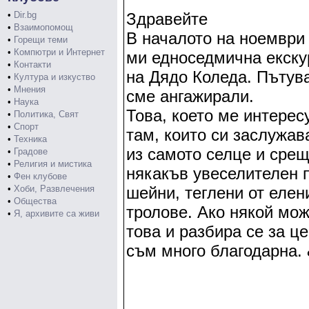
•
Dir.bg
Здравейте
•
Взаимопомощ
В началото на ноември
•
Горещи теми
•
Компютри и Интернет
ми едноседмична екску
•
Контакти
на Дядо Коледа. Пътув
•
Култура и изкуство
•
Мнения
сме ангажирали.
•
Наука
Това, което ме интерес
•
Политика, Свят
•
Спорт
там, които си заслужав
•
Техника
из самото селце и срещ
•
Градове
•
Религия и мистика
някакъв увеселителен п
•
Фен клубове
•
Хоби, Развлечения
шейни, теглени от елен
•
Общества
тролове. Ако някой мо
•
Я, архивите са живи
това и разбира се за ц
съм много благодарна.