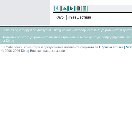
Клуб :
Clubs.dir.bg е форум за дискусии. Dir.bg не носи отговорност за съдържанието и дос
Никаква част от съдържанието на тази страница не може да бъде репродуцирана, запи
на Dir.bg
За Забележки, коментари и предложения ползвайте формата за
Обратна връзка
|
Моб
© 2006-2026
Dir.bg
Всички права запазени.