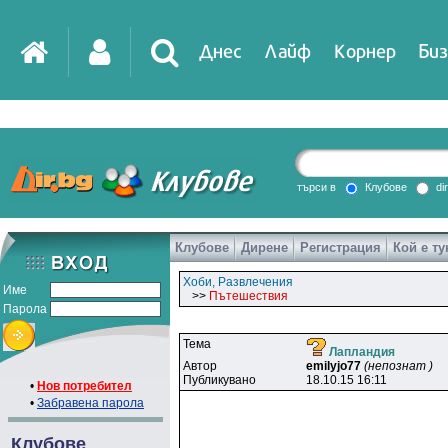
Днес
Лайф
Корнер
Биз
IT
DirTV
Impressio
търси в
Клубове
di
Клубове
Дирене
Регистрация
Кой е ту
Games
Хоби, Развлечения
Име
>>
Пътешествия
Парола
Тема
Лапландия
Автор
emilyjo77
(непознат )
Публикувано
18.10.15 16:11
•
Нов потребител
•
Забравена парола
Клубове