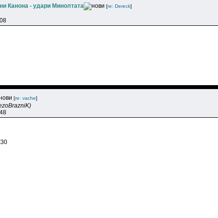
ни Канона - удари Минолтата
[
re: Dereck
]
:08
[
re: vache
]
ezoBrazniK)
:48
Z30