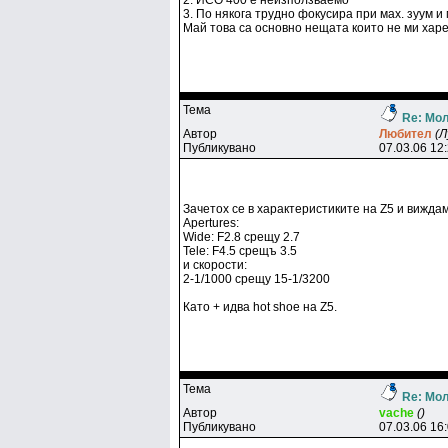
2. ИСО 400 е неизползваемо
3. По някога трудно фокусира при мах. зуум и
Май това са основно нещата които не ми харе
Тема
Re: Мол
Автор
Любитeл
(Л
Публикувано
07.03.06 12
Зачетох се в характеристиките на Z5 и вижд
Apertures:
Wide: F2.8 срещу 2.7
Tele: F4.5 срещъ 3.5
и скорости:
2-1/1000 срещу 15-1/3200
Като + идва hot shoe на Z5.
Тема
Re: Мол
Автор
vache
()
Публикувано
07.03.06 16