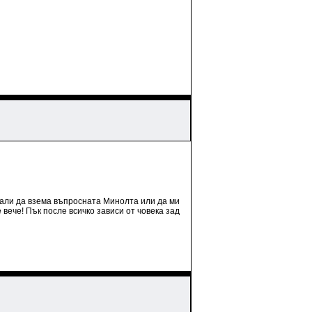
 дали да взема въпросната Минолта или да ми
 вече! Пък после всичко зависи от човека зад