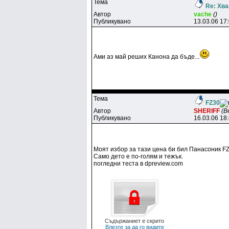
Тема
Re: Хва
Автор
vache
()
Публикувано
13.03.06 17
Ами аз май реших Канона да бъде...
Тема
FZ30
Автор
SHERlFF
(B
Публикувано
16.03.06 18
Моят избор за тази цена би бил Панасоник F
Само дето е по-голям и тежък.
погледни теста в dpreview.com
Съдържаниет е скрито
Влезте за да го видите