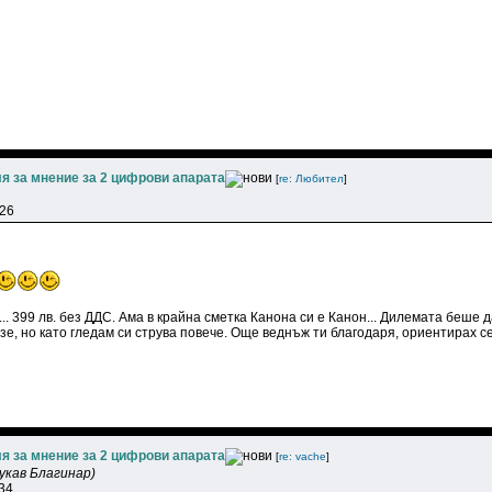
я за мнение за 2 цифрови апарата
[
re: Любитeл
]
:26
. 399 лв. без ДДС. Ама в крайна сметка Канона си е Канон... Дилемата беше
зе, но като гледам си струва повече. Още веднъж ти благодаря, ориентирах се
я за мнение за 2 цифрови апарата
[
re: vache
]
укав Благинар)
:34