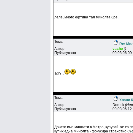
леле, много ефтина тая минолта бре...
Тема
Re: Мол
Автор
vache
()
Публикувано
09.03.06 09
Ъхъ...
Тема
Хвани К
Автор
Dereck
(Не
Публикувано
09.03.06 12
Докато има минолти в Метро, купувай, че са п
купих една Минолта - фокусира страхотно бър