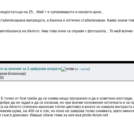
недостатъци на Z5... Май + е супермакрото и ниската цена....
 стабилизарана матрицата, а Канона е оптично стабилизиран. Какво значи то
автобаланса на бялото. Ама това поне се оправя с фотошопа... То май всичко 
я за мнение за 2 цифрови апарата
[
re: vache
]
укав Благинар)
:35
Е точно от 0см требе да се снима нещо прозрачно и да е осветено изотзаде, 
добре да не гадая и да се излагам, но при всички положения оптичната е за 
а на бялото (типично канонски топли цветове) и когато се намали контраста
емлив шума, на 400 си е зле, но поне не замазва толко снимката, както минолта
 съм я докосвал. Имаше обаче тема за нея във photo-forum.net