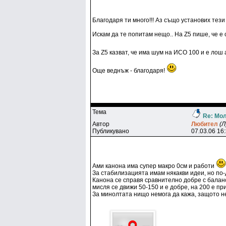
Благодаря ти много!!! Аз също установих тези 
Искам да те попитам нещо.. На Z5 пише, че е
За Z5 казват, че има шум на ИСО 100 и е лош 
Още веднъж - благодаря!
Тема
Re: Мол
Автор
Любитeл
(Л
Публикувано
07.03.06 16
Ами канона има супер макро 0см и работи
За стабилизацията имам някакви идеи, но по-
Канона се справя сравнително добре с баланс
мисля се движи 50-150 и е добре, на 200 е при
За минолтата нищо немога да кажа, защото не