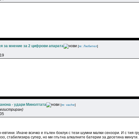
я за мнение за 2 цифрови апарата
[
re: Любитeл
]
:19
анона - удари Минолтата
[
re: vache
]
регистриран)
:05
о-евтини. Иначе всичко е пълен боклук с тези шумни малки сензори. И с тия г
зо, стабилизира супер, но ми глътна алкалните батерии за десетина минути.