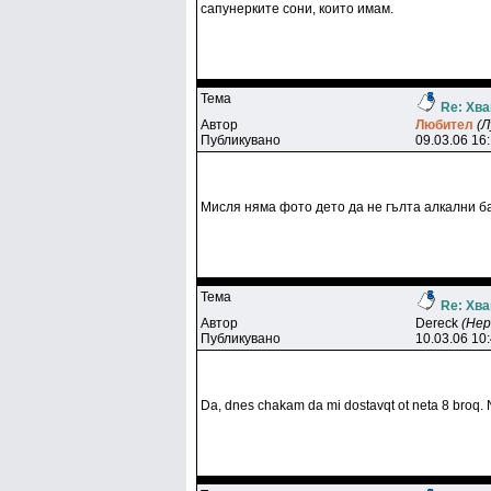
сапунерките сони, които имам.
Тема
Re: Хва
Автор
Любитeл
(Л
Публикувано
09.03.06 16
Мисля няма фото дето да не гълта алкални б
Тема
Re: Хва
Автор
Dereck
(Не
Публикувано
10.03.06 10
Da, dnes chakam da mi dostavqt ot neta 8 broq. N