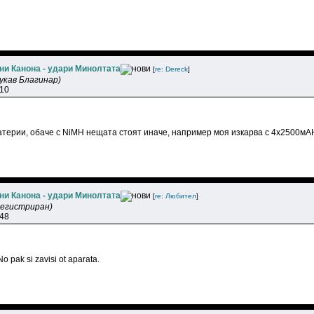
ни Канона - удари Минолтата
[
re: Dereck
]
укав Благинар)
:10
атерии, обаче с NiMH нещата стоят иначе, например моя изкарва с 4х2500мА
ни Канона - удари Минолтата
[
re: Любитeл
]
регистриран)
:48
o pak si zavisi ot aparata.