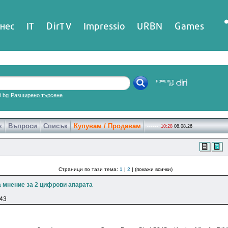
нес
IT
DirTV
Impressio
URBN
Games
ri.bg
Разширено търсене
к
Въпроси
Списък
Купувам / Продавам
10:28
08.08.26
Страници по тази тема:
1
|
2
| (покажи всички)
 мнение за 2 цифрови апарата
:43