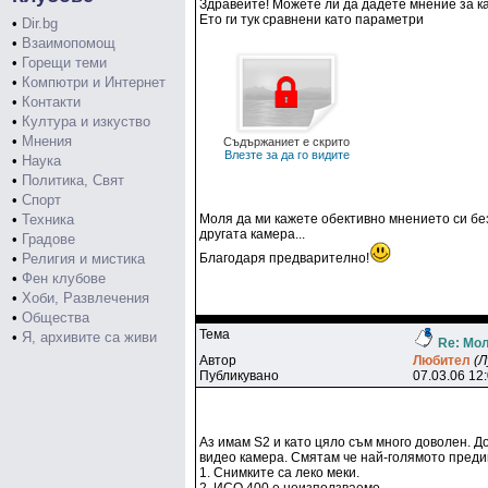
Здравейте! Можете ли да дадете мнение за ка
Ето ги тук сравнени като параметри
•
Dir.bg
•
Взаимопомощ
•
Горещи теми
•
Компютри и Интернет
•
Контакти
•
Култура и изкуство
•
Мнения
Съдържаниет е скрито
Влезте за да го видите
•
Наука
•
Политика, Свят
•
Спорт
•
Техника
Моля да ми кажете обективно мнението си без
другата камера...
•
Градове
•
Религия и мистика
Благодаря предварително!
•
Фен клубове
•
Хоби, Развлечения
•
Общества
Тема
•
Я, архивите са живи
Re: Мол
Автор
Любитeл
(Л
Публикувано
07.03.06 12
Аз имам S2 и като цяло съм много доволен. До
видео камера. Смятам че най-голямото предим
1. Снимките са леко меки.