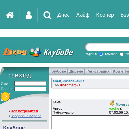
Днес
Лайф
Корнер
Биз
търси в
Клубове
di
Клубове
Дирене
Регистрация
Кой е ту
Хоби, Развлечения
Име
>>
Фотография
Парола
Тема
Моля за
Автор
vache
()
•
Нов потребител
Публикувано
07.03.06 10
•
Забравена парола
Клубове