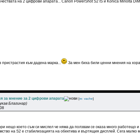
чествата на 2 цифрови апарата... Canon PowerShot S2 IS и Konica Minolta Di
 пристрастия към дадена марка...
За мен биха били ценни мнения на хора
я за мнение за 2 цифрови апарата
[
re: vache
]
укав Благинар)
:08
ри нещо което съм си мислел че няма да ползвам се оказа много работещо и с
ство на S2 е стабилизацията на обектива и въртящия дисплей. Сега малко ми