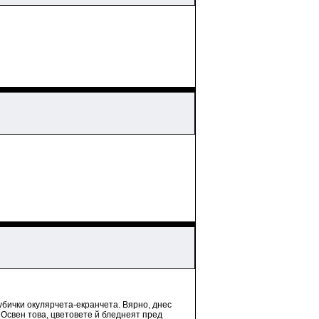
рубички окулярчета-екранчета. Вярно, днес
 Освен това, цветовете й бледнеят пред