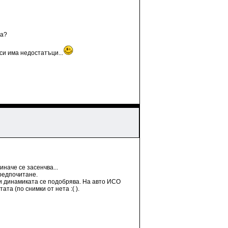
ва?
си има недостатъци...
иначе се засенчва...
предпочитане.
 и динамиката се подобрява. На авто ИСО
та (по снимки от нета :( ).