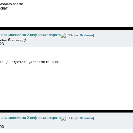
 мрачно време
сват.
я за мнение за 2 цифрови апарата
[
re: Любитeл
]
укав Благинар)
:23
ам още недостатъци спрямо канона:
я за мнение за 2 цифрови апарата
[
re: Любитeл
]
:06