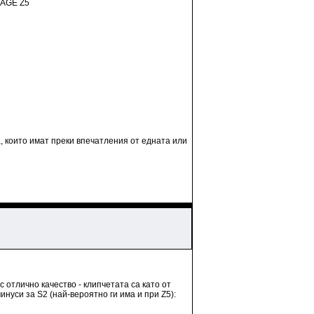
MAGE Z5
, които имат преки впечатления от едната или
 отлично качество - клипчетата са като от
нуси за S2 (най-вероятно ги има и при Z5):