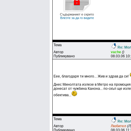
Съдържаниет е скрито
Влезте за да го видите
Тема
Re: Мол
Автор
vache
()
Публикувано
08.03.06 10
Еее, благодаря ти много... Жив и здрав да си!
Днес Минолтата излезе в Метро на промоция..
донесат от чужбина Канона... по-скъп ще изле
обектива...
Тема
Re: Мол
Автор
Любитeл
(Л
Публикувано
08.03.06 11