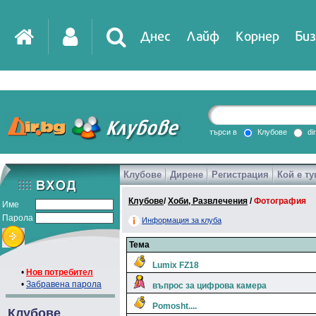
Днес
Лайф
Корнер
Биз
IT
DirTV
Impressio
търси в
Клубове
di
Клубове
Дирене
Регистрация
Кой е ту
Games
Клубове
/
Хоби, Развлечения
/
Фотография
Име
Парола
Информация за клуба
Тема
Lumix FZ18
•
Нов потребител
•
Забравена парола
въпрос за цифрова камера
Pomosht....
Клубове