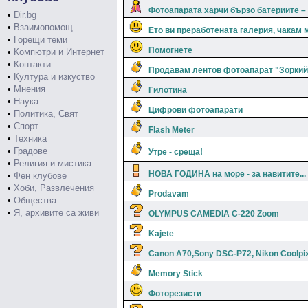
Фотоапарата харчи бързо батериите – 
•
Dir.bg
•
Взаимопомощ
Ето ви преработената галерия, чакам 
•
Горещи теми
Помогнете
•
Компютри и Интернет
•
Контакти
Продавам лентов фотоапарат "Зоркий-4
•
Култура и изкуство
•
Мнения
Гилотина
•
Наука
Цифрови фотоапарати
•
Политика, Свят
•
Спорт
Flash Meter
•
Техника
•
Градове
Утре - среща!
•
Религия и мистика
НОВА ГОДИНА на море - за навитите...
•
Фен клубове
•
Хоби, Развлечения
Prodavam
•
Общества
•
Я, архивите са живи
OLYMPUS CAMEDIA C-220 Zoom
Kajete
Canon A70,Sony DSC-P72, Nikon Coolpi
Memory Stick
Фоторезисти