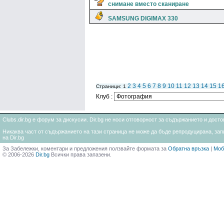
снимане вместо сканиране
SAMSUNG DIGIMAX 330
2
3
4
5
6
7
8
9
10
11
12
13
14
15
1
Страници: 1
Клуб :
Clubs.dir.bg е форум за дискусии. Dir.bg не носи отговорност за съдържанието и дос
Никаква част от съдържанието на тази страница не може да бъде репродуцирана, запи
на Dir.bg
За Забележки, коментари и предложения ползвайте формата за
Обратна връзка
|
Моб
© 2006-2026
Dir.bg
Всички права запазени.