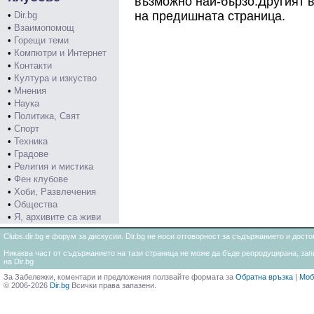
възможно най-бързо.Другият в
на предишната страница.
•
Dir.bg
•
Взаимопомощ
•
Горещи теми
•
Компютри и Интернет
•
Контакти
•
Култура и изкуство
•
Мнения
•
Наука
•
Политика, Свят
•
Спорт
•
Техника
•
Градове
•
Религия и мистика
•
Фен клубове
•
Хоби, Развлечения
•
Общества
•
Я, архивите са живи
Clubs.dir.bg е форум за дискусии. Dir.bg не носи отговорност за съдържанието и дос
Никаква част от съдържанието на тази страница не може да бъде репродуцирана, запи
на Dir.bg
За Забележки, коментари и предложения ползвайте формата за
Обратна връзка
|
Моб
© 2006-2026
Dir.bg
Всички права запазени.