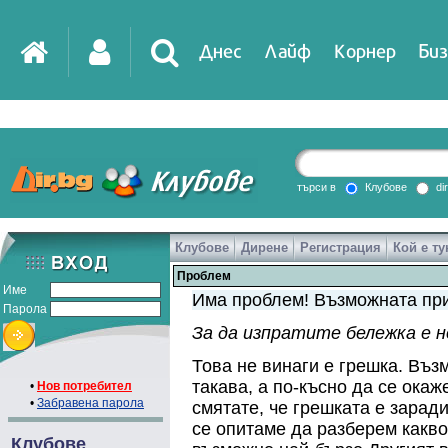
Днес
Лайф
Корнер
Биз
IT
DirTV
Impressio
търси в
Клубове
di
Клубове
Дирене
Регистрация
Кой е ту
Games
Проблем
Име
Има проблем! Възможната при
Парола
За да изпратите бележка е 
Това не винаги е грешка. Въз
такава, а по-късно да се ока
•
Нов потребител
•
Забравена парола
смятате, че грешката е зарад
се опитаме да разберем какво
Клубове