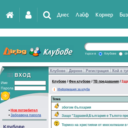
Днес
Лайф
Корнер
Биз
търси в
Клубове
di
Клубове
Дирене
Регистрация
Кой е ту
Клубове
/
Фен клубове
/
ТВ предавания
/
Здр
Име
Парола
Информация за клуба
Тема
збогом бълхария
•
Нов потребител
•
Забравена парола
Защо "Здравей,България е Тъпото пр
Тормоз на християни от мюсюлмани в
Клубове