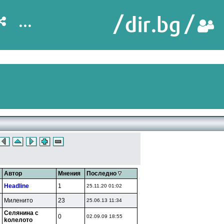
...
Автор
Мнения
Последно
Headline
1
25.11.20 01:02
Mилeнитo
23
25.06.13 11:34
Ceлянинa c
0
02.09.09 18:55
koлeлoтo