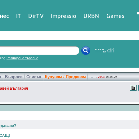
нес
IT
DirTV
Impressio
URBN
Games
ri.bg
Разширено търсене
к
Въпроси
Списък
Купувам / Продавам
21:32
08.08.26
авей България
едаване?
 САЩ!