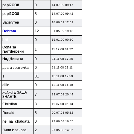
pepi2OO8
0
14.07.09 09:47
pepi2OO8
8
14.07.09 09:42
Bъзмyтeн
0
18.06.09 12:09
Dobrata
12
31.05.09 19:13
bnt
0
15.01.09 00:30
Coпa зa
1
11.12.08 01:22
rьoтфepeни
HaдHeщaтa
0
24.11.08 17:26
дpara зpитeлka
0
21.11.08 21:11
s
81
13.11.08 19:59
dilin
0
12.11.08 14:10
ЖИЖTE 3A ДA
7
23.07.08 20:44
3HAETE
Christian
3
11.07.08 06:13
Donald
8
09.07.08 05:32
ne_na_chalgata
0
27.06.08 16:55
Лили Ивaнoвa
2
27.05.08 14:35