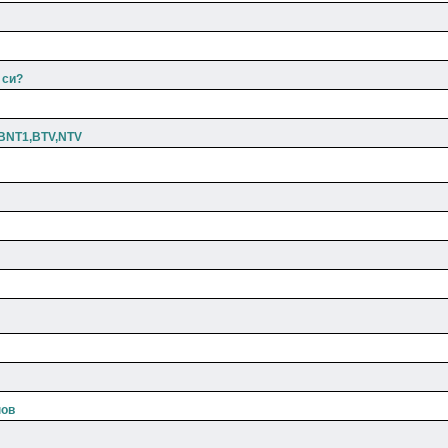
 си?
NT1,BTV,NTV
нов