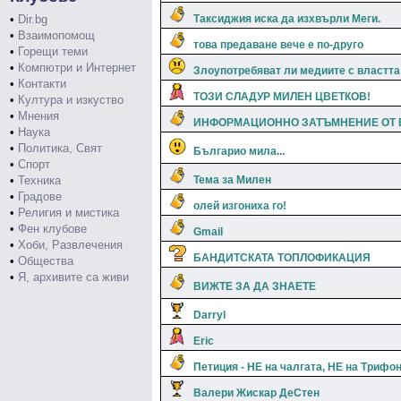
•
Dir.bg
Таксиджия иска да изхвърли Меги.
•
Взаимопомощ
това предаване вече е по-друго
•
Горещи теми
•
Компютри и Интернет
Злоупотребяват ли медиите с властта
•
Контакти
ТОЗИ СЛАДУР МИЛЕН ЦВЕТКОВ!
•
Култура и изкуство
•
Мнения
ИНФОРМАЦИОННО ЗАТЪМНЕНИЕ ОТ B
•
Наука
•
Политика, Свят
Българио мила...
•
Спорт
•
Техника
Тема за Милен
•
Градове
олей изгониха го!
•
Религия и мистика
•
Фен клубове
Gmail
•
Хоби, Развлечения
БАНДИТСКАТА ТОПЛОФИКАЦИЯ
•
Общества
•
Я, архивите са живи
ВИЖТЕ ЗА ДА ЗНАЕТЕ
Darryl
Eric
Петиция - НЕ на чалгата, НЕ на Трифо
Валери Жискар ДеСтен