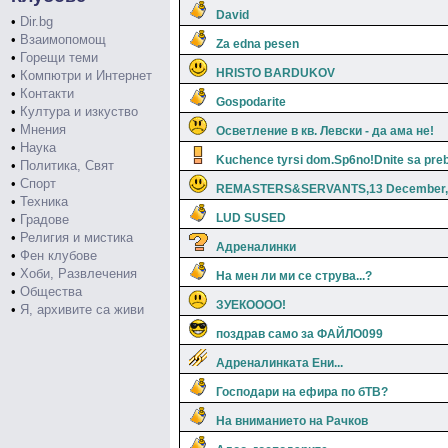
David
•
Dir.bg
•
Взаимопомощ
Za edna pesen
•
Горещи теми
HRISTO BARDUKOV
•
Компютри и Интернет
•
Контакти
Gospodarite
•
Култура и изкуство
•
Мнения
Осветление в кв. Левски - да ама не!
•
Наука
Kuchence tyrsi dom.Sp6no!Dnite sa preb
•
Политика, Свят
•
Спорт
REMASTERS&SERVANTS,13 December
•
Техника
LUD SUSED
•
Градове
•
Религия и мистика
Адреналинки
•
Фен клубове
•
Хоби, Развлечения
На мен ли ми се струва...?
•
Общества
ЗУЕКОООО!
•
Я, архивите са живи
поздрав само за ФАЙЛО099
Адреналинката Ени...
Господари на ефира по бТВ?
На вниманието на Рачков