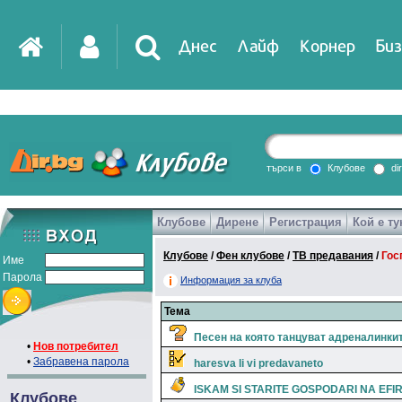
Днес
Лайф
Корнер
Биз
търси в
Клубове
di
Клубове
Дирене
Регистрация
Кой е ту
Клубове
/
Фен клубове
/
ТВ предавания
/
Гос
Име
Парола
Информация за клуба
Тема
Песен на която танцуват адреналинки
•
Нов потребител
•
Забравена парола
haresva li vi predavaneto
ISKAM SI STARITE GOSPODARI NA EFI
Клубове