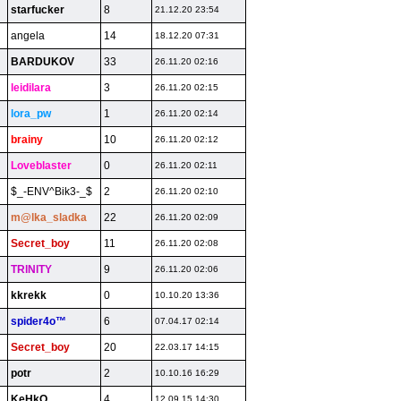
starfucker
8
21.12.20 23:54
angela
14
18.12.20 07:31
BARDUKOV
33
26.11.20 02:16
leidilara
3
26.11.20 02:15
lora_pw
1
26.11.20 02:14
brainy
10
26.11.20 02:12
Loveblaster
0
26.11.20 02:11
$_-ENV^Bik3-_$
2
26.11.20 02:10
m@lka_sladka
22
26.11.20 02:09
Secret_boy
11
26.11.20 02:08
TRlNlTY
9
26.11.20 02:06
kkrekk
0
10.10.20 13:36
spider4o™
6
07.04.17 02:14
Secret_boy
20
22.03.17 14:15
potr
2
10.10.16 16:29
KeHkO
4
12.09.15 14:30