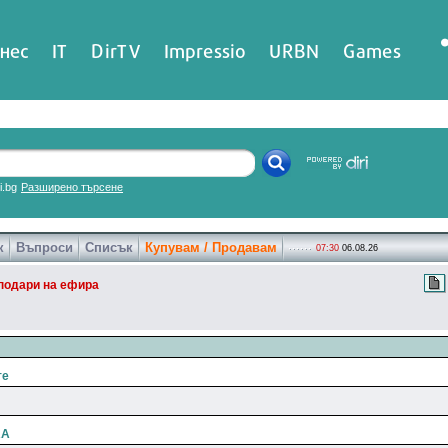
нес
IT
DirTV
Impressio
URBN
Games
ri.bg
Разширено търсене
к
Въпроси
Списък
Купувам / Продавам
07:30
06.08.26
подари на ефира
те
RA