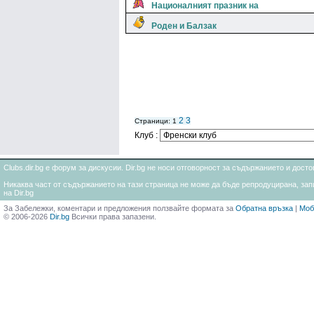
Националният празник на
Роден и Балзак
2
3
Страници: 1
Клуб :
Clubs.dir.bg е форум за дискусии. Dir.bg не носи отговорност за съдържанието и дос
Никаква част от съдържанието на тази страница не може да бъде репродуцирана, запи
на Dir.bg
За Забележки, коментари и предложения ползвайте формата за
Обратна връзка
|
Моб
© 2006-2026
Dir.bg
Всички права запазени.