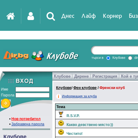
Днес
Лайф
Корнер
Биз
IT
DirTV
Impressio
търси в
Клубове
di
Клубове
Дирене
Регистрация
Кой е ту
Games
Клубове
/
Фен клубове
/
Френски клуб
Име
Парола
Информация за клуба
Тема
R.S.V.P.
•
Нов потребител
•
Забравена парола
Какво девствено място:))
Честито!
Клубове