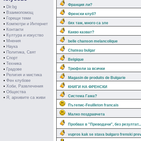
Франция ли?
•
Dir.bg
•
Взаимопомощ
Френски клуб?
•
Горещи теми
бях там, много са зле
•
Компютри и Интернет
•
Контакти
Какво казват?
•
Култура и изкуство
•
Мнения
belle chanson mеlancolique
•
Наука
Chateau bulgar
•
Политика, Свят
•
Спорт
Belgique
•
Техника
Трюфели за всички
•
Градове
•
Религия и мистика
Magasin de produits de Bulgarie
•
Фен клубове
•
Хоби, Развлечения
КНИГИ НА ФРЕНСКИ
•
Общества
Система Гама?
•
Я, архивите са живи
Пътепис-Feuilleton francais
Малко поздравчета
Пробвах в "Преводачи", без резултат..
vupros kak se stava bulgaro frenski pr