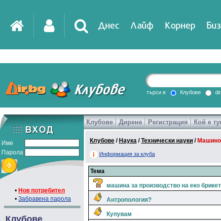
Днес
Лайф
Корнер
Биз
IT
DirTV
Impressio
търси в
Клубове
di
Клубове
Дирене
Регистрация
Кой е ту
Games
Клубове
/
Наука
/
Технически науки
/
Машино
Име
Парола
Информация за клуба
Тема
машина за производство на еко брике
•
Нов потребител
•
Забравена парола
Антропология?
Купувам
Клубове