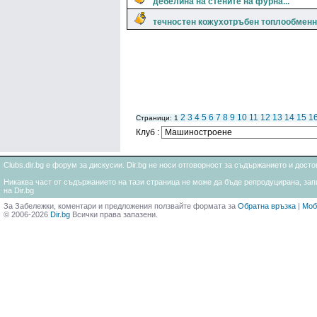
дебелина на стените на фурна...
течностен кожухотръбен топлообменн
2
3
4
5
6
7
8
9
10
11
12
13
14
15
1
Страници: 1
Клуб :
Clubs.dir.bg е форум за дискусии. Dir.bg не носи отговорност за съдържанието и дос
Никаква част от съдържанието на тази страница не може да бъде репродуцирана, запи
на Dir.bg
За Забележки, коментари и предложения ползвайте формата за
Обратна връзка
|
Моб
© 2006-2026
Dir.bg
Всички права запазени.