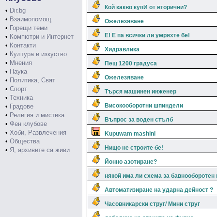
Кой какво купИ от вторични?
•
Dir.bg
•
Взаимопомощ
Ожелезяване
•
Горещи теми
Е! Е па всички ли умряхте бе!
•
Компютри и Интернет
•
Контакти
Хидравлика
•
Култура и изкуство
•
Мнения
Пещ 1200 градуса
•
Наука
Ожелезяване
•
Политика, Свят
•
Спорт
Търся машинен инженер
•
Техника
Високооборотни шпиндели
•
Градове
•
Религия и мистика
Въпрос за воден стълб
•
Фен клубове
•
Хоби, Развлечения
Kupuwam mashini
•
Общества
Нищо не строите бе!
•
Я, архивите са живи
Йонно азотиране?
някой има ли схема за бавнооборотен 
Автоматизиране на ударна дейност ?
Часовникарски струг/ Мини струг