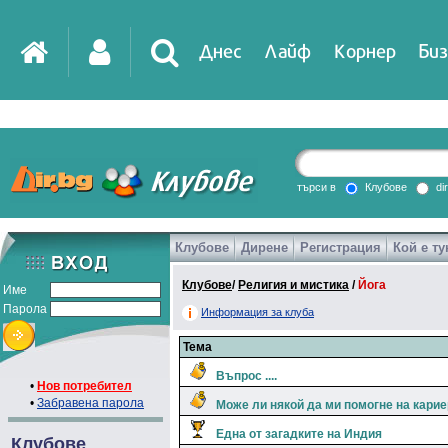
Днес
Лайф
Корнер
Биз
IT
DirTV
Impressio
търси в
Клубове
di
Клубове
Дирене
Регистрация
Кой е ту
Games
Клубове
/
Религия и мистика
/
Йога
Име
Парола
Информация за клуба
Тема
Въпрос ....
•
Нов потребител
•
Забравена парола
Може ли някой да ми помогне на карие
Една от загадките на Индия
Клубове