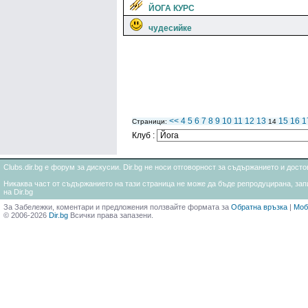
ЙОГА КУРС
чудесийке
<<
4
5
6
7
8
9
10
11
12
13
15
16
1
Страници:
14
Клуб :
Clubs.dir.bg е форум за дискусии. Dir.bg не носи отговорност за съдържанието и дос
Никаква част от съдържанието на тази страница не може да бъде репродуцирана, запи
на Dir.bg
За Забележки, коментари и предложения ползвайте формата за
Обратна връзка
|
Моб
© 2006-2026
Dir.bg
Всички права запазени.