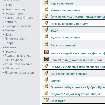
я да си попитам
•
Dir.bg
•
Взаимопомощ
Чипът с информация
•
Горещи теми
Йога Васиштха (Свами Венкатесананд
•
Компютри и Интернет
•
Контакти
Нека си спретнем нов клуб
•
Култура и изкуство
•
Мнения
ТОДИ
•
Наука
музика за медитация
•
Политика, Свят
•
Спорт
Весели празници!
•
Техника
•
Градове
Книги за индийската религия, филисо
•
Религия и мистика
•
Фен клубове
Ерик Юдлав: Даоистка йога и Ци Гун
•
Хоби, Развлечения
Не бъди скъперник, избери висока цел
•
Общества
•
Я, архивите са живи
Йога лечение при синузит
филми
Основни заблуждения на Добрил Русе
гледайте "Идиот в чужбина: Индия"
Сант мат?