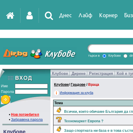
Днес
Лайф
Корнер
Биз
IT
DirTV
Impressio
търси в
Клубове
di
Клубове
Дирене
Регистрация
Кой е ту
Games
Клубове
/
Градове
/
Враца
Име
Парола
Информация за клуба
Тема
Всички, които обичаме България да г
•
Нов потребител
•
Забравена парола
Техномаркет Европа ?
Защо спортната ни база е в това съст
Клубове