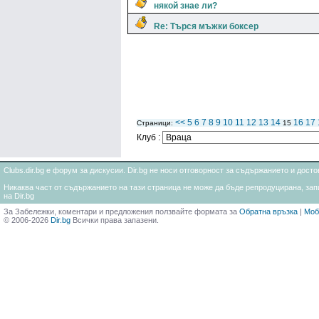
някой знае ли?
Re: Търся мъжки боксер
<<
5
6
7
8
9
10
11
12
13
14
16
17
Страници:
15
Клуб :
Clubs.dir.bg е форум за дискусии. Dir.bg не носи отговорност за съдържанието и дос
Никаква част от съдържанието на тази страница не може да бъде репродуцирана, запи
на Dir.bg
За Забележки, коментари и предложения ползвайте формата за
Обратна връзка
|
Моб
© 2006-2026
Dir.bg
Всички права запазени.