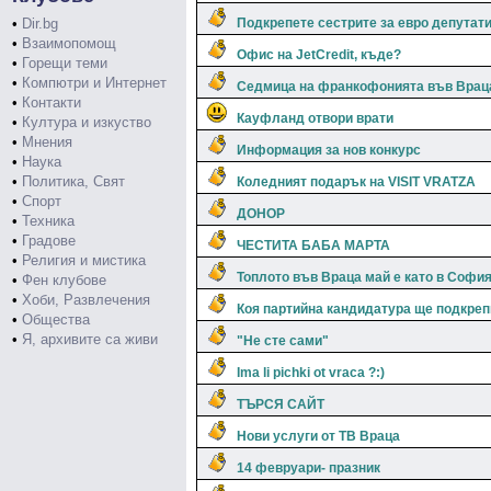
•
Dir.bg
Подкрепете сестрите за евро депутат
•
Взаимопомощ
Офис на JetCredit, къде?
•
Горещи теми
•
Компютри и Интернет
Седмица на франкофонията във Врац
•
Контакти
Кауфланд отвори врати
•
Култура и изкуство
•
Мнения
Информация за нов конкурс
•
Наука
•
Политика, Свят
Коледният подарък на VISIT VRATZA
•
Спорт
ДОНОР
•
Техника
•
Градове
ЧЕСТИТА БАБА МАРТА
•
Религия и мистика
Топлото във Враца май е като в София
•
Фен клубове
•
Хоби, Развлечения
Коя партийна кандидатура ще подкреп
•
Общества
•
Я, архивите са живи
"Не сте сами"
Ima li pichki ot vraca ?:)
ТЪРСЯ САЙТ
Нови услуги от ТВ Враца
14 февруари- празник