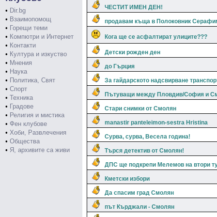
ЧЕСТИТ ИМЕН ДЕН!
•
Dir.bg
•
Взаимопомощ
продавам къща в Полоковник Серафи
•
Горещи теми
•
Компютри и Интернет
Кога ще се асфалтират улиците???
•
Контакти
Детски рожден ден
•
Култура и изкуство
•
Мнения
до Гърция
•
Наука
•
Политика, Свят
За гайдарското надсвирване транспор
•
Спорт
Пътуващи между Пловдив/София и С
•
Техника
•
Градове
Стари снимки от Смолян
•
Религия и мистика
manastir panteleimon-sestra Hristina
•
Фен клубове
•
Хоби, Развлечения
Сурва, сурва, Весела година!
•
Общества
•
Я, архивите са живи
Търся детектив от Смолян!
ДПС ще подкрепи Мелемов на втори ту
Кметски избори
Да спасим град Смолян
път Кърджали - Смолян