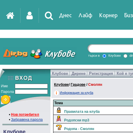
Днес
Лайф
Корнер
Биз
IT
DirTV
Impressio
търси в
Клубове
di
Клубове
Дирене
Регистрация
Кой е ту
Games
Клубове
/
Градове
/
Смолян
Име
Парола
Информация за клуба
Тема
Правилата на клуба
•
Нов потребител
•
Забравена парола
Родопски mp3
Родопа - Смолян
Клубове