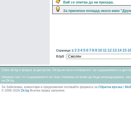
ВиК се опитва да ни прекара.
За приличен площад около кино "Дру
2
3
4
5
6
7
8
9
10
11
12
13
14
15
1
Страници: 1
Клуб :
Clubs.dir.bg е форум за дискусии. Dir.bg не носи отговорност за съдържанието и дос
Никаква част от съдържанието на тази страница не може да бъде репродуцирана, запи
на Dir.bg
За Забележки, коментари и предложения ползвайте формата за
Обратна връзка
|
Моб
© 2006-2026
Dir.bg
Всички права запазени.