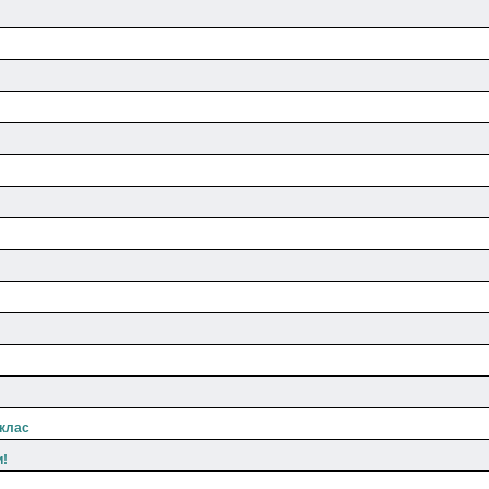
 клас
и!