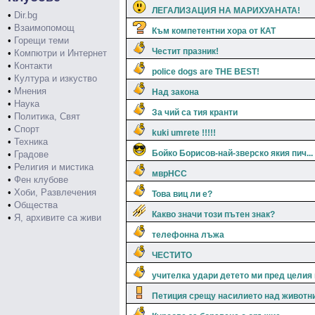
ЛЕГАЛИЗАЦИЯ НА МАРИХУАНАТА!
•
Dir.bg
•
Взаимопомощ
Към компетентни хора от КАТ
•
Горещи теми
Честит празник!
•
Компютри и Интернет
•
Контакти
police dogs are THE BEST!
•
Култура и изкуство
•
Мнения
Над закона
•
Наука
За чий са тия кранти
•
Политика, Свят
•
Спорт
kuki umrete !!!!!
•
Техника
Бойко Борисов-най-зверско якия пич...
•
Градове
•
Религия и мистика
мврНСС
•
Фен клубове
•
Хоби, Развлечения
Това виц ли е?
•
Общества
Какво значи този пътен знак?
•
Я, архивите са живи
телефонна лъжа
ЧЕСТИТО
учителка удари детето ми пред целия
Петиция срещу насилието над животн