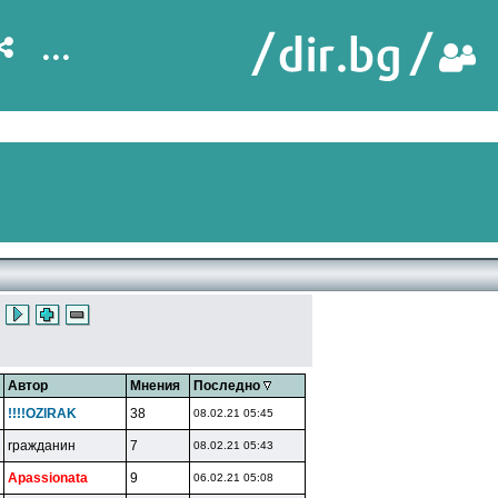
...
Автор
Мнения
Последно
!!!!OZlRAK
38
08.02.21 05:45
rpaждaнин
7
08.02.21 05:43
Apassionata
9
06.02.21 05:08