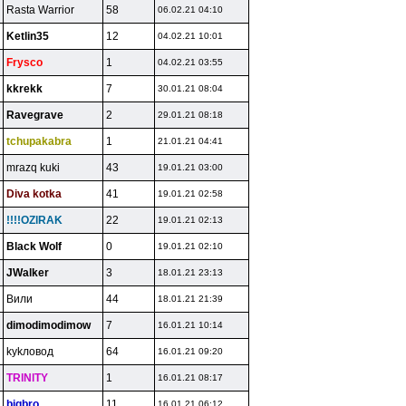
Rasta Warrior
58
06.02.21 04:10
Ketlin35
12
04.02.21 10:01
Frysco
1
04.02.21 03:55
kkrekk
7
30.01.21 08:04
Ravegrave
2
29.01.21 08:18
tchupakabra
1
21.01.21 04:41
mrazq kuki
43
19.01.21 03:00
Diva kotka
41
19.01.21 02:58
!!!!OZlRAK
22
19.01.21 02:13
Black Wolf
0
19.01.21 02:10
JWalker
3
18.01.21 23:13
Bили
44
18.01.21 21:39
dimodimodimow
7
16.01.21 10:14
kykлoвoд
64
16.01.21 09:20
TRlNlTY
1
16.01.21 08:17
bigbro
11
16.01.21 06:12