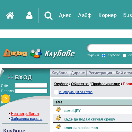
Днес
Лайф
Корнер
Биз
търси в
Клубове
di
Клубове
Дирене
Регистрация
Кой е ту
Клубове
/
Общества
/
Професионални
/
Поли
Име
Парола
Информация за клуба
Тема
само ЦРУ
•
Нов потребител
•
Забравена парола
Къде да подам сигнал срещу
american policeman
Клубове