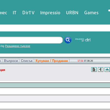
нес
IT
DirTV
Impressio
URBN
Games
ri.bg
Разширено търсене
к
Въпроси
Списък
Купувам / Продавам
17:01
07.08.26
ция