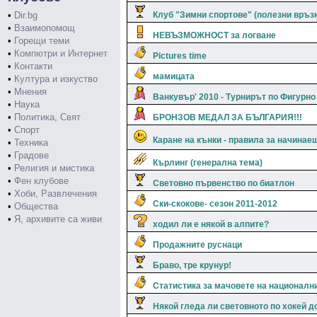
•
Dir.bg
Клуб "Зимни спортове" (полезни връз
•
Взаимопомощ
НЕВЪЗМОЖНОСТ за логване
•
Горещи теми
•
Компютри и Интернет
Pictures time
•
Контакти
мамицата
•
Култура и изкуство
•
Мнения
Ванкувър' 2010 - Турнирът по Фигурн
•
Наука
•
Политика, Свят
БРОНЗОВ МЕДАЛ ЗА БЪЛГАРИЯ!!!
•
Спорт
Каране на кънки - правила за начинае
•
Техника
•
Градове
Кърлинг (генерална тема)
•
Религия и мистика
•
Фен клубове
Световно първенство по биатлон
•
Хоби, Развлечения
Ски-скокове- сезон 2011-2012
•
Общества
•
Я, архивите са живи
ходил ли е някой в алпите?
Продажните руснаци
Браво, тре крунур!
Статистика за мачовете на национални
Някой гледа ли световното по хокей до 