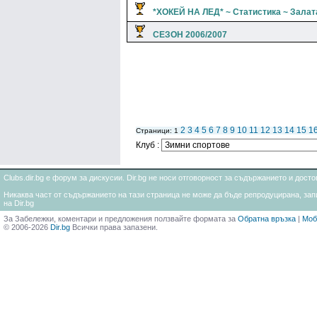
*ХОКЕЙ НА ЛЕД* ~ Статистика ~ Залат
СЕЗОН 2006/2007
2
3
4
5
6
7
8
9
10
11
12
13
14
15
1
Страници: 1
Клуб :
Clubs.dir.bg е форум за дискусии. Dir.bg не носи отговорност за съдържанието и дос
Никаква част от съдържанието на тази страница не може да бъде репродуцирана, запи
на Dir.bg
За Забележки, коментари и предложения ползвайте формата за
Обратна връзка
|
Моб
© 2006-2026
Dir.bg
Всички права запазени.