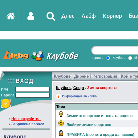
Днес
Лайф
Корнер
Биз
IT
DirTV
Impressio
търси в
Клубове
di
Клубове
Дирене
Регистрация
Кой е ту
Games
Клубове
/
Спорт
/
Зимни спортове
Име
Парола
Информация за клуба
Тема
Зимните спортове и тяхната родина
•
Нов потребител
•
Забравена парола
Любими зимни спортове
ПРАВИЛА (прочети преди да пишеш)
Клубове