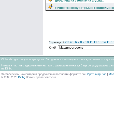
дебелина на стените на фурна...
течностен кожухотръбен топлообменн
2
3
4
5
6
7
8
9
10
11
12
13
14
15
1
Страници: 1
Клуб :
Clubs.dir.bg е форум за дискусии. Dir.bg не носи отговорност за съдържанието и дос
Никаква част от съдържанието на тази страница не може да бъде репродуцирана, запи
на Dir.bg
За Забележки, коментари и предложения ползвайте формата за
Обратна връзка
|
Моб
© 2006-2026
Dir.bg
Всички права запазени.