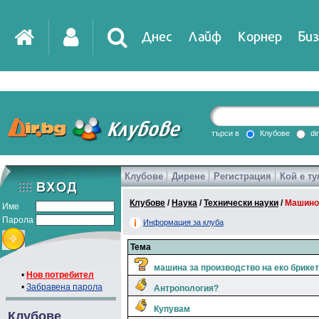
Днес
Лайф
Корнер
Биз
IT
DirTV
Impressio
търси в
Клубове
di
Клубове
Дирене
Регистрация
Кой е ту
Games
Клубове
/
Наука
/
Технически науки
/
Машино
Име
Парола
Информация за клуба
Тема
машина за производство на еко брике
•
Нов потребител
•
Забравена парола
Антропология?
Купувам
Клубове