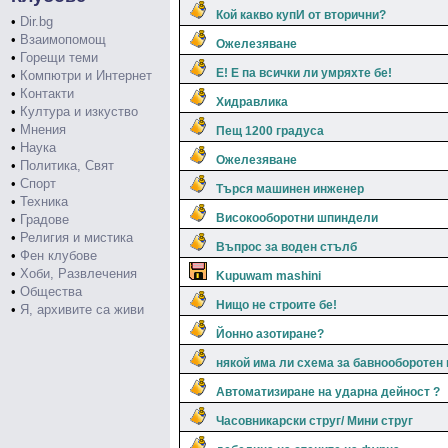
Кой какво купИ от вторични?
•
Dir.bg
•
Взаимопомощ
Ожелезяване
•
Горещи теми
Е! Е па всички ли умряхте бе!
•
Компютри и Интернет
•
Контакти
Хидравлика
•
Култура и изкуство
•
Мнения
Пещ 1200 градуса
•
Наука
Ожелезяване
•
Политика, Свят
•
Спорт
Търся машинен инженер
•
Техника
Високооборотни шпиндели
•
Градове
•
Религия и мистика
Въпрос за воден стълб
•
Фен клубове
•
Хоби, Развлечения
Kupuwam mashini
•
Общества
Нищо не строите бе!
•
Я, архивите са живи
Йонно азотиране?
някой има ли схема за бавнооборотен 
Автоматизиране на ударна дейност ?
Часовникарски струг/ Мини струг