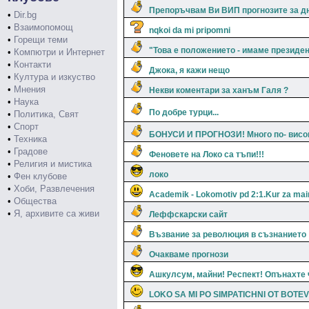
Препоръчвам Ви ВИП прогнозите за дн
•
Dir.bg
•
Взаимопомощ
nqkoi da mi pripomni
•
Горещи теми
"Това е положението - имаме президе
•
Компютри и Интернет
•
Контакти
Джока, я кажи нещо
•
Култура и изкуство
•
Мнения
Некви коментари за ханъм Галя ?
•
Наука
По добре турци...
•
Политика, Свят
•
Спорт
БОНУСИ И ПРОГНОЗИ! Много по- висо
•
Техника
•
Градове
Феновете на Локо са тъпи!!!
•
Религия и мистика
локо
•
Фен клубове
•
Хоби, Развлечения
Academik - Lokomotiv pd 2:1.Kur za main
•
Общества
•
Я, архивите са живи
Леффскарски сайт
Възвание за революция в съзнанието
Очакваме прогнози
Ашкулсум, майни! Респект! Опънахте 
LOKO SA MI PO SIMPATICHNI OT BOTEV