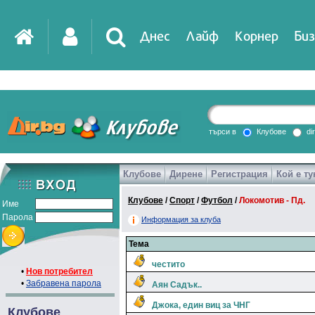
Днес
Лайф
Корнер
Биз
IT
DirTV
Impressio
търси в
Клубове
di
Клубове
Дирене
Регистрация
Кой е ту
Games
Клубове
/
Спорт
/
Футбол
/
Локомотив - Пд.
Име
Парола
Информация за клуба
Тема
честито
•
Нов потребител
•
Забравена парола
Аян Садък..
Джока, един виц за ЧНГ
Клубове