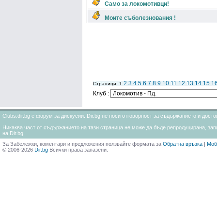
Само за локомотивци!
Моите съболезнования !
2
3
4
5
6
7
8
9
10
11
12
13
14
15
1
Страници: 1
Клуб :
Clubs.dir.bg е форум за дискусии. Dir.bg не носи отговорност за съдържанието и дос
Никаква част от съдържанието на тази страница не може да бъде репродуцирана, запи
на Dir.bg
За Забележки, коментари и предложения ползвайте формата за
Обратна връзка
|
Моб
© 2006-2026
Dir.bg
Всички права запазени.