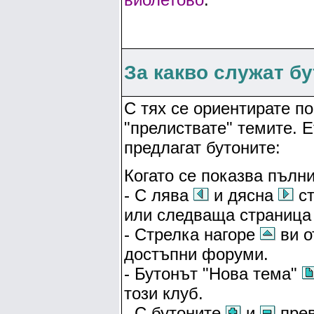
За какво служат б
С тях се ориентирате по
"прелиствате" темите. 
предлагат бутоните:
Когато се показва пълни
- С лява
и дясна
ст
или следваща страница 
- Стрелка нагоре
ви о
достъпни форуми.
- Бутонът "Нова тема"
този клуб.
- С бутоните
и
прев