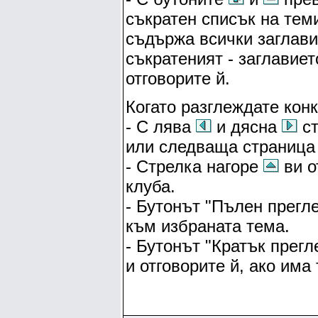
съкратен списък на тем
съдържа всички заглави
съкратеният - заглавиет
отговорите й.
Когато разглеждате кон
- С лява
и дясна
ст
или следваща страница 
- Стрелка нагоре
ви о
клуба.
- Бутонът "Пълен прегл
към избраната тема.
- Бутонът "Кратък прег
и отговорите й, ако има 