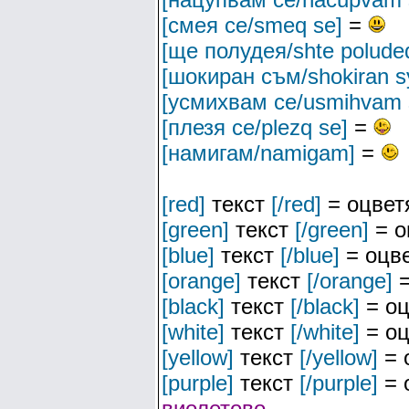
[смея се/smeq se]
=
[ще полудея/shte polude
[шокиран съм/shokiran 
[усмихвам се/usmihvam 
[плезя се/plezq se]
=
[намигам/namigam]
=
[red]
текст
[/red]
= оцвет
[green]
текст
[/green]
= о
[blue]
текст
[/blue]
= оцве
[orange]
текст
[/orange]
=
[black]
текст
[/black]
= оц
[white]
текст
[/white]
= оц
[yellow]
текст
[/yellow]
= 
[purple]
текст
[/purple]
= 
виолетово
.