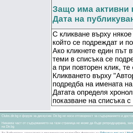
Защо има активни 
Дата на публикува
С кликване върху някое 
който се подреждат и по
Ако кликнете един път в
теми в списъка се подр
а при повторен клик, те
Кликването върху "Авто
подредба на имената на 
Датата определя хронол
показване на списъка с
Clubs.dir.bg е форум за дискусии. Dir.bg не носи отговорност за съдържанието и дос
Никаква част от съдържанието на тази страница не може да бъде репродуцирана, запи
на Dir.bg