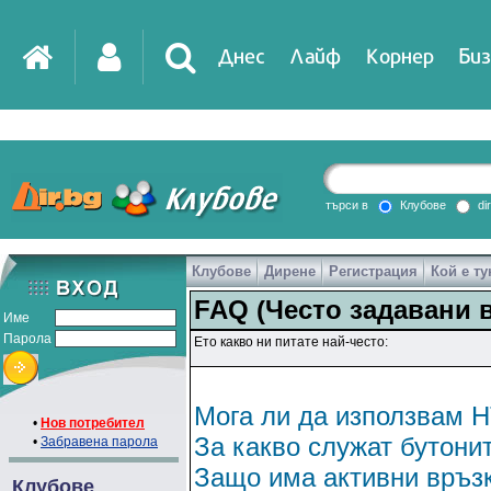
Днес
Лайф
Корнер
Биз
IT
DirTV
Impressio
търси в
Клубове
di
Клубове
Дирене
Регистрация
Кой е ту
Games
FAQ (Често задавани 
Име
Парола
Ето какво ни питате най-често:
Мога ли да използвам H
•
Нов потребител
За какво служат бутони
•
Забравена парола
Защо има активни връзк
Клубове