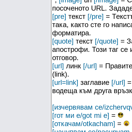
посоченото URL. Зададе
[pre]
текст
[/pre]
= Текстъ
така, както сте го напис
форматира.
[quote]
текст
[/quote]
= З
апострофи. Този таг се
отговор.
[url]
линк
[/url]
= Правите
(link).
[url=link]
заглавие
[/url]
=
водеща към друга връзк
[изчервявам се/izchervq
[гот ми е/got mi e]
=
[откачам/otkacham]
=
[нацупвам се/nacupvam 