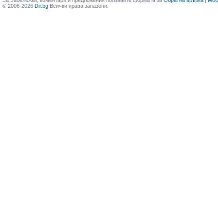
За Забележки, коментари и предложения ползвайте формата за
Обратна връзка
|
Моб
© 2006-2026
Dir.bg
Всички права запазени.