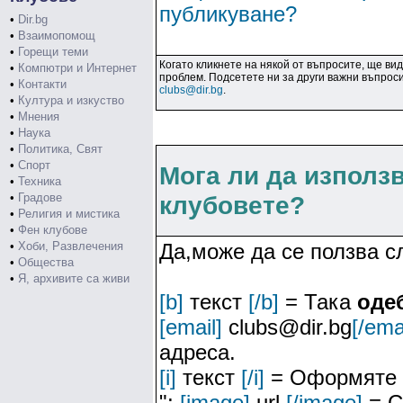
публикуване?
•
Dir.bg
•
Взаимопомощ
•
Горещи теми
Когато кликнете на някой от въпросите, ще ви
•
Компютри и Интернет
проблем. Подсетете ни за други важни въпроси
•
Контакти
clubs@dir.bg
.
•
Култура и изкуство
•
Мнения
•
Наука
•
Политика, Свят
•
Спорт
Мога ли да използ
•
Техника
•
Градове
клубовете?
•
Религия и мистика
•
Фен клубове
•
Хоби, Развлечения
Да,може да се ползва 
•
Общества
•
Я, архивите са живи
[b]
текст
[/b]
= Така
оде
[email]
clubs@dir.bg
[/ema
адреса.
[i]
текст
[/i]
= Оформяте 
";
[image]
url
[/image]
= С