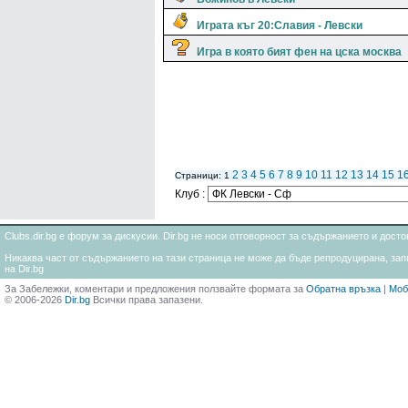
Играта къг 20:Славия - Левски
Игра в която бият фен на цска москва
2
3
4
5
6
7
8
9
10
11
12
13
14
15
1
Страници: 1
Клуб :
Clubs.dir.bg е форум за дискусии. Dir.bg не носи отговорност за съдържанието и дос
Никаква част от съдържанието на тази страница не може да бъде репродуцирана, запи
на Dir.bg
За Забележки, коментари и предложения ползвайте формата за
Обратна връзка
|
Моб
© 2006-2026
Dir.bg
Всички права запазени.