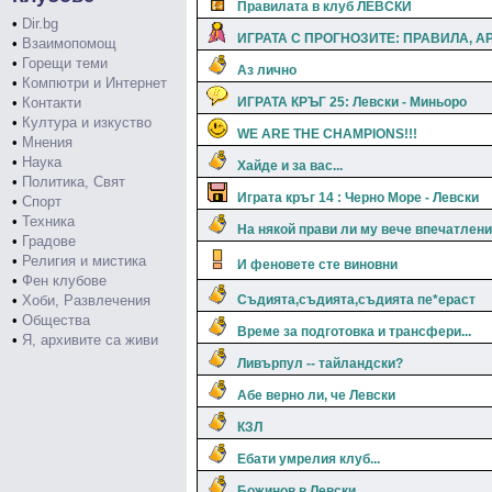
Правилата в клуб ЛЕВСКИ
•
Dir.bg
ИГРАТА С ПРОГНОЗИТЕ: ПРАВИЛА, А
•
Взаимопомощ
•
Горещи теми
Аз лично
•
Компютри и Интернет
•
Контакти
ИГРАТА КРЪГ 25: Левски - Миньоро
•
Култура и изкуство
WE ARE THE CHAMPIONS!!!
•
Мнения
•
Наука
Хайде и за вас...
•
Политика, Свят
Играта кръг 14 : Черно Море - Левски
•
Спорт
•
Техника
На някой прави ли му вече впечатлен
•
Градове
•
Религия и мистика
И феновете сте виновни
•
Фен клубове
•
Хоби, Развлечения
Съдията,съдията,съдията пе*ераст
•
Общества
Време за подготовка и трансфери...
•
Я, архивите са живи
Ливърпул -- тайландски?
Абе верно ли, че Левски
КЗЛ
Ебати умрелия клуб...
Божинов в Левски