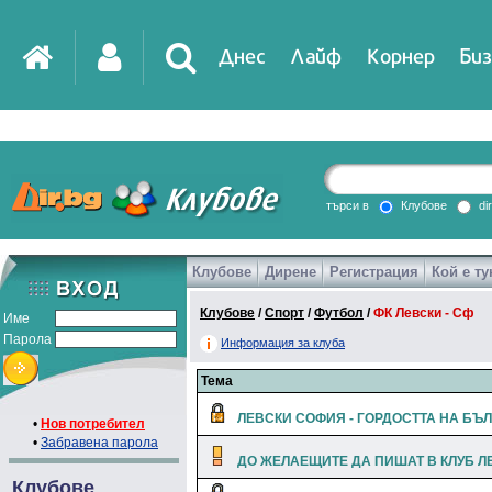
Днес
Лайф
Корнер
Биз
IT
DirTV
Impressio
търси в
Клубове
di
Клубове
Дирене
Регистрация
Кой е ту
Games
Клубове
/
Спорт
/
Футбол
/
ФК Левски - Сф
Име
Парола
Информация за клуба
Тема
ЛЕВСКИ СОФИЯ - ГОРДОСТТА НА БЪЛ
•
Нов потребител
•
Забравена парола
ДО ЖЕЛАЕЩИТЕ ДА ПИШАТ В КЛУБ Л
Клубове