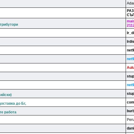
Ad
PA
CЪ
mai
трибутори
211
lr_d
lrdi
net
net
Aulu
stu
net
stu
лийски)
com
оставка до Бг,
bur
е работа
Per
dan