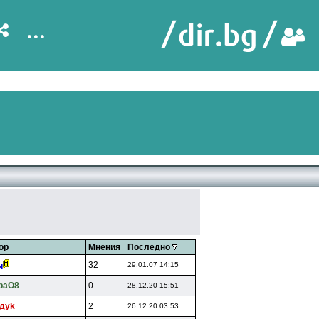
...
ор
Мнения
Последно
32
29.01.07 14:15
и
paO8
0
28.12.20 15:51
дyk
2
26.12.20 03:53