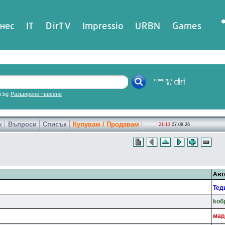
нес
IT
DirTV
Impressio
URBN
Games
ri.bg
Разширено търсене
к
Въпроси
Списък
Купувам / Продавам
21:13
07.08.26
Авт
Teд
koб
мap