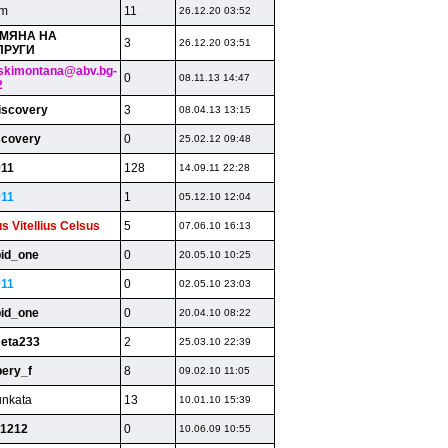
am
11
26.12.20 03:52
3MЯHA HA
3
26.12.20 03:51
ПPУГИ
skimontana@abv.bg-
0
08.11.13 14:47
2
iscovery
3
08.04.13 13:15
scovery
0
25.02.12 09:48
911
128
14.09.11 22:28
911
1
05.12.10 12:04
s Vitellius Celsus
5
07.06.10 16:13
pid_one
0
20.05.10 10:25
911
0
02.05.10 23:03
pid_one
0
20.04.10 08:22
eta233
2
25.03.10 22:39
bery_f
8
09.02.10 11:05
unkata
13
10.01.10 15:39
i1212
0
10.06.09 10:55