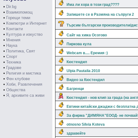
Има ли хора в този град????
•
Dir.bg
•
Взаимопомощ
Запишете се в Размяна на съпруги 2
•
Горещи теми
•
Компютри и Интернет
Търсим български производители/дис
•
Контакти
•
Култура и изкуство
Сайт на хижа Осогово
•
Мнения
Пиркова кула
•
Наука
•
Политика, Свят
Webcam в..... Еремия :)
•
Спорт
•
Техника
Кюстендил
•
Градове
Ulpia Pautalia 2010
•
Религия и мистика
•
Фен клубове
Видео за Кюстендил
•
Хоби, Развлечения
Багренци
•
Общества
•
Я, архивите са живи
Кюстендил - нов клип за града (на анг
Евтини китайски джаджи с безплатна д
За фирма "ДИМЯНА"ЕООД- не почвайт
otnosno Silvia Koteva
здравейте