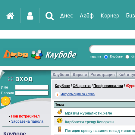
Днес
Лайф
Корнер
Биз
IT
DirTV
Impressio
търси в
Клубове
di
Клубове
Дирене
Регистрация
Кой е ту
Games
Клубове
/
Общества
/
Професионални
/
Журн
Име
Парола
Информация за клуба
Тема
Мразим журналисти, хеле
•
Нов потребител
•
Забравена парола
Карбовски срещу Кеворкян
Петиция срещу насилието над животн
Клубове