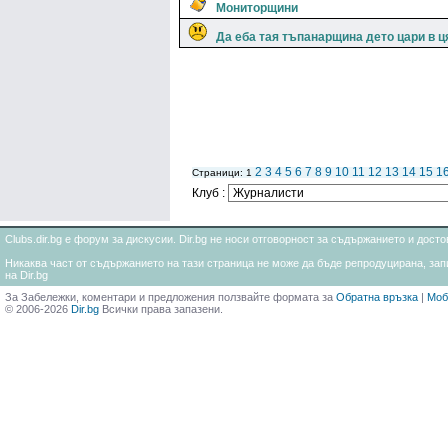
Мониторщини
Да еба тая тъпанарщина дето цари в 
2
3
4
5
6
7
8
9
10
11
12
13
14
15
1
Страници: 1
Клуб :
Clubs.dir.bg е форум за дискусии. Dir.bg не носи отговорност за съдържанието и дос
Никаква част от съдържанието на тази страница не може да бъде репродуцирана, запи
на Dir.bg
За Забележки, коментари и предложения ползвайте формата за
Обратна връзка
|
Моб
© 2006-2026
Dir.bg
Всички права запазени.