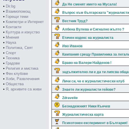
Да Не сменят името на Мусала!
•
Dir.bg
•
Взаимопомощ
Въпрос към българската "журналисти
•
Горещи теми
Вестник Труд?
•
Компютри и Интернет
•
Контакти
Албена Вулева и Сигнално жълто ?
•
Култура и изкуство
•
Мнения
Етичен кодекс на журналиста
•
Наука
Иво Иванов
•
Политика, Свят
•
Спорт
Кампания срещу Правилника за легал
•
Техника
Браво на Валери Найденов !
•
Градове
•
Религия и мистика
задължително ли е да ти липсва обща
•
Фен клубове
•
Хоби, Развлечения
Личи си, че е журналистически клуб
•
Общества
•
Я, архивите са живи
Знаете ли журналисти гейове?
Zdraveite
Безнадежният Ники Кънчев
Журналистическа карта
Психотонен експеримент в България!