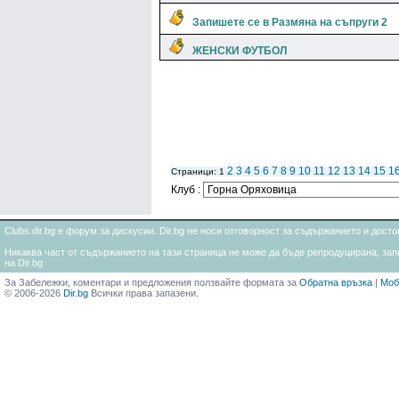
Запишете се в Размяна на съпруги 2
ЖЕНСКИ ФУТБОЛ
2
3
4
5
6
7
8
9
10
11
12
13
14
15
1
Страници: 1
Клуб :
Clubs.dir.bg е форум за дискусии. Dir.bg не носи отговорност за съдържанието и дос
Никаква част от съдържанието на тази страница не може да бъде репродуцирана, запи
на Dir.bg
За Забележки, коментари и предложения ползвайте формата за
Обратна връзка
|
Моб
© 2006-2026
Dir.bg
Всички права запазени.