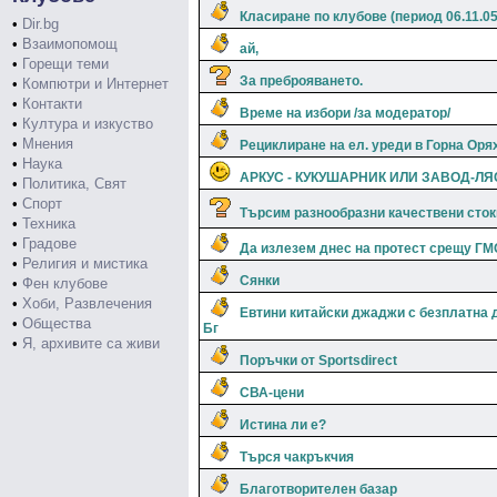
Класиране по клубове (период 06.11.05
•
Dir.bg
•
Взаимопомощ
ай,
•
Горещи теми
За преброяването.
•
Компютри и Интернет
•
Контакти
Време на избори /за модератор/
•
Култура и изкуство
•
Мнения
Рециклиране на ел. уреди в Горна Оря
•
Наука
АРКУС - КУКУШАРНИК ИЛИ ЗАВОД-Л
•
Политика, Свят
•
Спорт
Търсим разнообразни качествени сток
•
Техника
•
Градове
Да излезем днес на протест срещу ГМ
•
Религия и мистика
Сянки
•
Фен клубове
•
Хоби, Развлечения
Евтини китайски джаджи с безплатна 
•
Общества
Бг
•
Я, архивите са живи
Поръчки от Sportsdirect
СВА-цени
Истина ли е?
Търся чакръкчия
Благотворителен базар