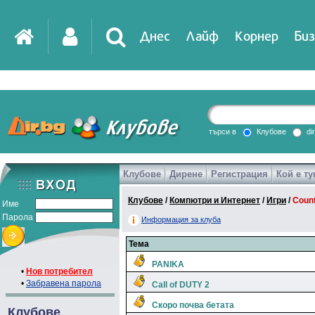
Днес
Лайф
Корнер
Биз
търси в
Клубове
di
Клубове
Дирене
Регистрация
Кой е ту
Клубове
/
Компютри и Интернет
/
Игри
/
Count
Име
Парола
Информация за клуба
Тема
PANIKA
•
Нов потребител
•
Забравена парола
Call of DUTY 2
Скоро почва бетата
Клубове