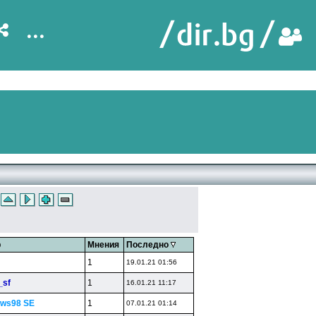
...
р
Мнения
Последно
1
19.01.21 01:56
_sf
1
16.01.21 11:17
ws98 SE
1
07.01.21 01:14