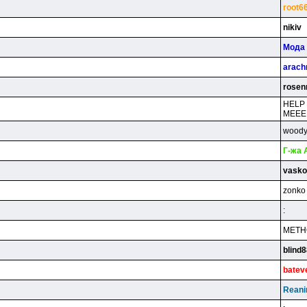
root6
nikiv
Moдa
arach
rosen
HELP
MEEE
wood
Г-жa 
vask
zonk
:
MET
blind
batev
Reani