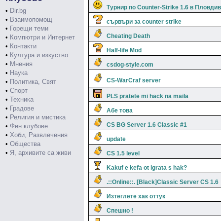
Турнир по Counter-Strike 1.6 в Пловдив
•
Dir.bg
•
Взаимопомощ
сървъри за counter strike
•
Горещи теми
Cheating Death
•
Компютри и Интернет
•
Контакти
Half-life Mod
•
Култура и изкуство
•
Мнения
csdog-style.com
•
Наука
CS-WarCraf server
•
Политика, Свят
•
Спорт
PLS pratete mi hack na maila
•
Техника
•
Градове
Абе това
•
Религия и мистика
CS BG Server 1.6 Classic #1
•
Фен клубове
•
Хоби, Развлечения
update
•
Общества
•
Я, архивите са живи
CS 1.5 level
Kakuf e kefa ot igrata s hak?
.::Online::. [Black]Classic Server CS 1.6
Изтеглете хак оттук
Спешно !