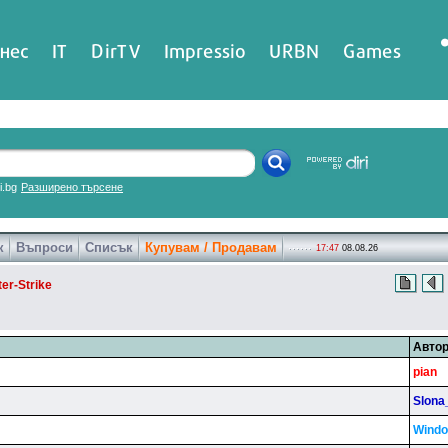
нес
IT
DirTV
Impressio
URBN
Games
ri.bg
Разширено търсене
к
Въпроси
Списък
Купувам / Продавам
17:47
08.08.26
er-Strike
Авто
pian
Slona
Windo