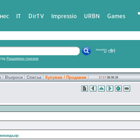
нес
IT
DirTV
Impressio
URBN
Games
ri.bg
Разширено търсене
к
Въпроси
Списък
Купувам / Продавам
17:17
08.08.26
 рекондьор