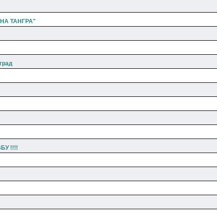
НА ТАНГРА"
град
У !!!!