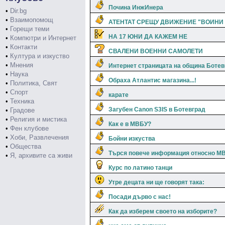
Почина ИнжИнера
•
Dir.bg
•
Взаимопомощ
АТЕНТАТ СРЕЩУ ДВИЖЕНИЕ "ВОИНИ 
•
Горещи теми
НА 17 ЮНИ ДА КАЖЕМ НЕ
•
Компютри и Интернет
•
Контакти
СВАЛЕНИ ВОЕННИ САМОЛЕТИ
•
Култура и изкуство
•
Мнения
Интернет страницата на община Ботев
•
Наука
Обраха Атлантис магазина...!
•
Политика, Свят
•
Спорт
карате
•
Техника
Загубен Canon S3IS в Ботевград
•
Градове
•
Религия и мистика
Как е в МВБУ?
•
Фен клубове
•
Хоби, Развлечения
Бойни изкуства
•
Общества
Търся повече информация относно МВБ
•
Я, архивите са живи
Курс по латино танци
Утре децата ни ще говорят така:
Посади дърво с нас!
Как да изберем своето на изборите?