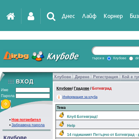
Днес
Лайф
Корнер
Биз
търси в
Клубове
di
Клубове
Дирене
Регистрация
Кой е ту
Клубове
/
Градове
/
Ботевград
Име
Парола
Информация за клуба
Тема
Клуб Ботевград!
•
Нов потребител
•
Забравена парола
Help
14 годишният Петърчо от Ботевград -
Клубове