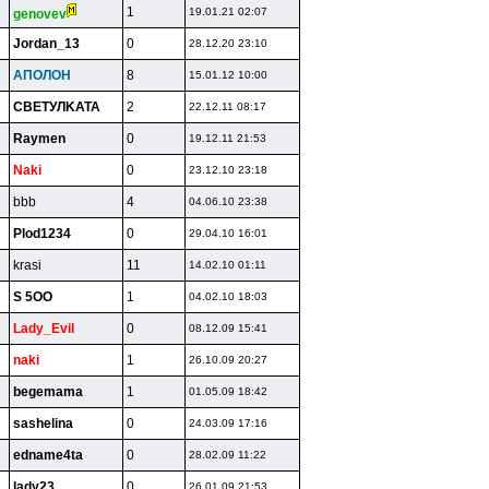
1
19.01.21 02:07
genovev
Jordan_13
0
28.12.20 23:10
AПOЛOH
8
15.01.12 10:00
CBETУЛKATA
2
22.12.11 08:17
Raymen
0
19.12.11 21:53
Naki
0
23.12.10 23:18
bbb
4
04.06.10 23:38
Plod1234
0
29.04.10 16:01
krasi
11
14.02.10 01:11
S 5OO
1
04.02.10 18:03
Lady_Evil
0
08.12.09 15:41
naki
1
26.10.09 20:27
begemama
1
01.05.09 18:42
sashelina
0
24.03.09 17:16
edname4ta
0
28.02.09 11:22
lady23
0
26.01.09 21:53