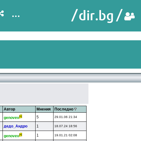
...
Автор
Мнения
Последно
5
29.01.06 21:34
genovev
дeдo_Aндpo
1
18.07.24 18:56
1
19.01.21 02:08
genovev