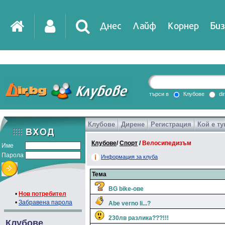
Днес
Лайф
Корнер
Биз
IT
DirTV
Impressio
търси в
Клубове
di
Клубове
Дирене
Регистрация
Кой е ту
Games
Клубове
/
Спорт
/
Велосипедизъм
Име
Парола
Информация за клуба
Тема
BG bike-ове
•
Нов потребител
•
Забравена парола
Abe verno li...?
230лв разлика???!!!
Клубове