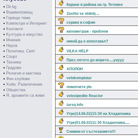
Каране в района на гр. Тетевен
•
Dir.bg
•
Взаимопомощ
Zashto se otdelq ...
•
Горещи теми
сервиз в софия
•
Компютри и Интернет
•
Контакти
километраж - проблем
•
Култура и изкуство
•
Мнения
някой да е използвал?
•
Наука
•
Политика, Свят
VILKA HELP
•
Спорт
През лятото до морето.....уаууу
•
Техника
•
Градове
АПОЛОН
•
Религия и мистика
velokompiutar
•
Фен клубове
•
Хоби, Развлечения
помогнете pls
•
Общества
•
Я, архивите са живи
velosipedite Reactor
tarsq info
Утре(14.06.02)15:30 на Хладилника
Утре(01.06.02)11:30 Хладилника.....
Снимки от състезанието!!!