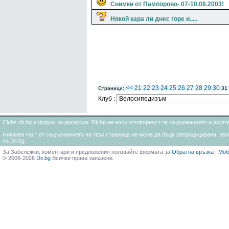
Снимки от Пампорово- 07-10.08.2003!
Някой кара ли днес горе и.....
<<
21
22
23
24
25
26
27
28
29
30
Страници:
31
Клуб :
Clubs.dir.bg е форум за дискусии. Dir.bg не носи отговорност за съдържанието и дос
Никаква част от съдържанието на тази страница не може да бъде репродуцирана, запи
на Dir.bg
За Забележки, коментари и предложения ползвайте формата за
Обратна връзка
|
Моб
© 2006-2026
Dir.bg
Всички права запазени.