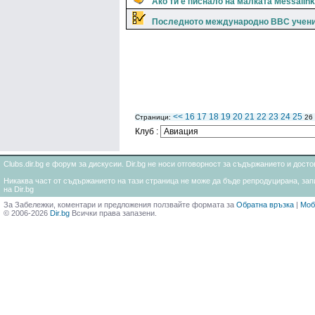
Ако ти е писнало на малката Messalinka.
Последното международно ВВС учени
<<
16
17
18
19
20
21
22
23
24
25
Страници:
26
Клуб :
Clubs.dir.bg е форум за дискусии. Dir.bg не носи отговорност за съдържанието и дос
Никаква част от съдържанието на тази страница не може да бъде репродуцирана, запи
на Dir.bg
За Забележки, коментари и предложения ползвайте формата за
Обратна връзка
|
Моб
© 2006-2026
Dir.bg
Всички права запазени.