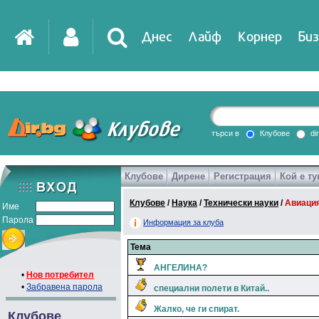
Днес
Лайф
Корнер
Биз
IT
DirTV
Impressio
търси в
Клубове
di
Клубове
Дирене
Регистрация
Кой е ту
Games
Клубове
/
Наука
/
Технически науки
/
Авиаци
Име
Парола
Информация за клуба
Тема
АНГЕЛИНА?
•
Нов потребител
•
Забравена парола
специални полети в Китай..
Жалко, че ги спират.
Клубове