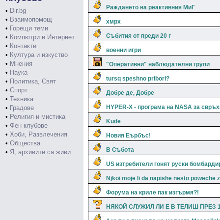
Раждането на реактивния МиГ
•
Dir.bg
•
Взаимопомощ
хмрх
•
Горещи теми
Събития от преди 20 г
•
Компютри и Интернет
•
Контакти
военни игри
•
Култура и изкуство
•
Мнения
"Оперативни" наблюдателни групи
•
Наука
tursq speshno pribori?
•
Политика, Свят
•
Спорт
Добре де, Добре
•
Техника
HYPER-X - програма на NASA за свръх
•
Градове
•
Религия и мистика
Kude
•
Фен клубове
•
Хоби, Развлечения
Новия Еърбъс!
•
Общества
В Събота
•
Я, архивите са живи
US изтребители гонят руски бомбарди
Njkoi moje li da napishe nesto poweche 
Форума на криле пак изгърмя?!
НЯКОЙ СЛУЖИЛ ЛИ Е В ТЕЛИШ ПРЕЗ 1