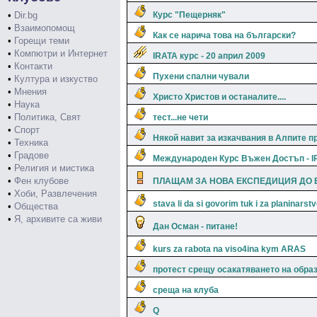
•
Dir.bg
Курс "Пещерняк"
•
Взаимопомощ
Как се нарича това на български?
•
Горещи теми
•
Компютри и Интернет
IRATA курс - 20 април 2009
•
Контакти
Пухени спални чували
•
Култура и изкуство
•
Мнения
Христо Христов и останалите....
•
Наука
•
Политика, Свят
тест...не чети
•
Спорт
Някой навит за изкачвания в Алпите п
•
Техника
•
Градове
Международен Курс Въжен Достъп - I
•
Религия и мистика
•
Фен клубове
ПЛАЩАМ ЗА НОВА ЕКСПЕДИЦИЯ ДО 
•
Хоби, Развлечения
stava li da si govorim tuk i za planinarstv
•
Общества
•
Я, архивите са живи
Дан Осман - питане!
kurs za rabota na viso4ina kym ARAS
протест срещу осакатяването на образ
среща на клуба
Q