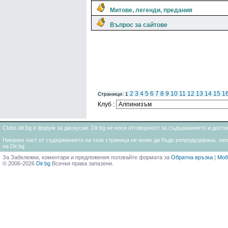
Митове, легенди, предания
Въпрос за сайтове
2
3
4
5
6
7
8
9
10
11
12
13
14
15
1
Страници: 1
Клуб :
Clubs.dir.bg е форум за дискусии. Dir.bg не носи отговорност за съдържанието и дос
Никаква част от съдържанието на тази страница не може да бъде репродуцирана, запи
на Dir.bg
За Забележки, коментари и предложения ползвайте формата за
Обратна връзка
|
Моб
© 2006-2026
Dir.bg
Всички права запазени.