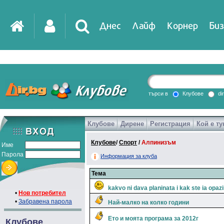
Днес
Лайф
Корнер
Биз
IT
DirTV
Impressio
търси в
Клубове
di
Клубове
Дирене
Регистрация
Кой е ту
Games
Клубове
/
Спорт
/
Алпинизъм
Име
Парола
Информация за клуба
Тема
kakvo ni dava planinata i kak ste ia opa
•
Нов потребител
•
Забравена парола
Най-малко на колко години
Ето и моята програма за 2012г
Клубове