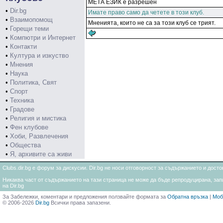
МЕТА ЕЗИК е разрешен
•
Dir.bg
Имате право само да четете в този клуб.
•
Взаимопомощ
Мненията, които не са за този клуб се трият.
•
Горещи теми
•
Компютри и Интернет
•
Контакти
•
Култура и изкуство
•
Мнения
•
Наука
•
Политика, Свят
•
Спорт
•
Техника
•
Градове
•
Религия и мистика
•
Фен клубове
•
Хоби, Развлечения
•
Общества
•
Я, архивите са живи
Clubs.dir.bg е форум за дискусии. Dir.bg не носи отговорност за съдържанието и дос
Никаква част от съдържанието на тази страница не може да бъде репродуцирана, запи
на Dir.bg
За Забележки, коментари и предложения ползвайте формата за
Обратна връзка
|
Моб
© 2006-2026
Dir.bg
Всички права запазени.