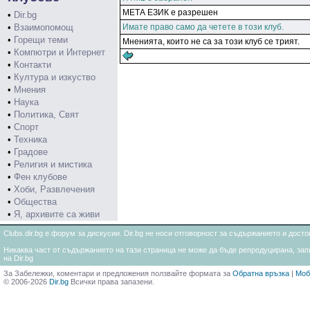
МЕТА ЕЗИК е разрешен
•
Dir.bg
•
Взаимопомощ
Имате право само да четете в този клуб.
•
Горещи теми
Мненията, които не са за този клуб се трият.
•
Компютри и Интернет
•
Контакти
•
Култура и изкуство
•
Мнения
•
Наука
•
Политика, Свят
•
Спорт
•
Техника
•
Градове
•
Религия и мистика
•
Фен клубове
•
Хоби, Развлечения
•
Общества
•
Я, архивите са живи
Clubs.dir.bg е форум за дискусии. Dir.bg не носи отговорност за съдържанието и дос
Никаква част от съдържанието на тази страница не може да бъде репродуцирана, запи
на Dir.bg
За Забележки, коментари и предложения ползвайте формата за
Обратна връзка
|
Моб
© 2006-2026
Dir.bg
Всички права запазени.