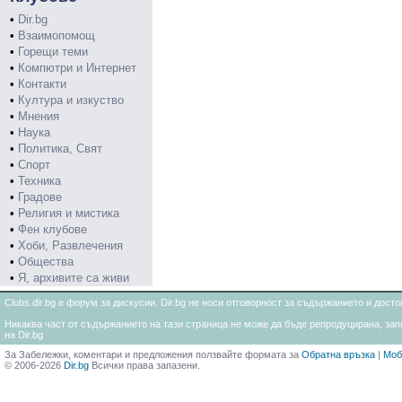
•
Dir.bg
•
Взаимопомощ
•
Горещи теми
•
Компютри и Интернет
•
Контакти
•
Култура и изкуство
•
Мнения
•
Наука
•
Политика, Свят
•
Спорт
•
Техника
•
Градове
•
Религия и мистика
•
Фен клубове
•
Хоби, Развлечения
•
Общества
•
Я, архивите са живи
Clubs.dir.bg е форум за дискусии. Dir.bg не носи отговорност за съдържанието и дос
Никаква част от съдържанието на тази страница не може да бъде репродуцирана, запи
на Dir.bg
За Забележки, коментари и предложения ползвайте формата за
Обратна връзка
|
Моб
© 2006-2026
Dir.bg
Всички права запазени.