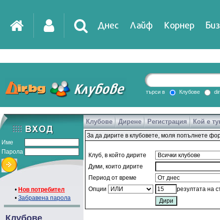
Днес
Лайф
Корнер
Биз
IT
DirTV
Impressio
търси в
Клубове
di
Клубове
Дирене
Регистрация
Кой е ту
Games
За да дирите в клубовете, моля попълнете фо
Име
Парола
Клуб, в който дирите
Думи, които дирите
Период от време
Опции
резултата на 
•
Нов потребител
•
Забравена парола
Клубове