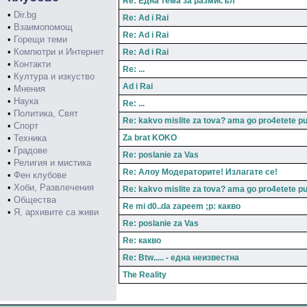
Re: Една тема за размисъл
•
Dir.bg
Re: Ad i Rai
•
Взаимопомощ
Re: Ad i Rai
•
Горещи теми
•
Компютри и Интернет
Re: Ad i Rai
•
Контакти
Re: ...
•
Култура и изкуство
Ad i Rai
•
Мнения
•
Наука
Re: ...
•
Политика, Свят
Re: kakvo mislite za tova? ama go pro4etete p
•
Спорт
•
Техника
Za brat KOKO
•
Градове
Re: poslanie za Vas
•
Религия и мистика
Re: Алоу Модераторите! Излагате се!
•
Фен клубове
•
Хоби, Развлечения
Re: kakvo mislite za tova? ama go pro4etete p
•
Общества
Re mi d0..da zapeem ;p: какво
•
Я, архивите са живи
Re: poslanie za Vas
Re: какво
Re: Btw..... - една неизвестна
The Reality