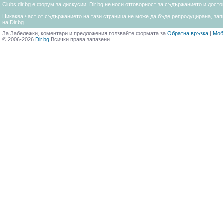
Clubs.dir.bg е форум за дискусии. Dir.bg не носи отговорност за съдържанието и дос
Никаква част от съдържанието на тази страница не може да бъде репродуцирана, запи
на Dir.bg
За Забележки, коментари и предложения ползвайте формата за
Обратна връзка
|
Моб
© 2006-2026
Dir.bg
Всички права запазени.