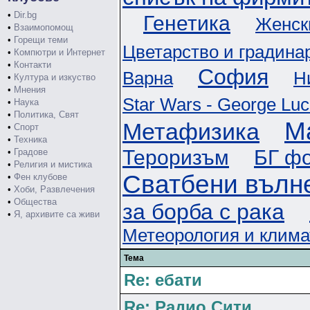
•
Dir.bg
Генетика
Женск
•
Взаимопомощ
•
Горещи теми
Цветарство и градина
•
Компютри и Интернет
•
Контакти
София
Варна
Н
•
Култура и изкуство
•
Мнения
Star Wars - George Lu
•
Наука
•
Политика, Свят
М
Метафизика
•
Спорт
•
Техника
Тероризъм
БГ ф
•
Градове
•
Религия и мистика
Сватбени вълн
•
Фен клубове
•
Хоби, Развлечения
•
Общества
за борба с рака
•
Я, архивите са живи
Метеорология и клима
Тема
Re: ебати
Re: Радио Сити