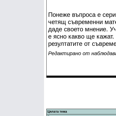
Понеже въпроса е сери
четящ съвременни мате
даде своето мнение. Уч
е ясно какво ще кажат.
резултатите от съврем
Редактирано от нaблюдaвaщ
Цялата тема