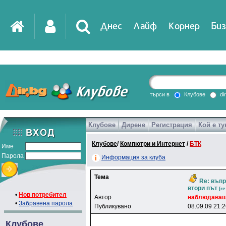
Днес
Лайф
Корнер
Биз
IT
DirTV
Impressio
търси в
Клубове
di
Клубове
Дирене
Регистрация
Кой е ту
Games
Клубове
/
Компютри и Интернет
/
БТК
Име
Парола
Информация за клуба
Тема
Re: въп
втори път
[re
•
Нов потребител
Автор
нaблюдaвa
•
Забравена парола
Публикувано
08.09.09 21:
Клубове