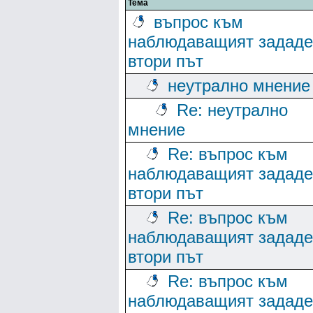
Тема
въпрос към
наблюдаващият зададе
втори път
неутрално мнение
Re: неутрално
мнение
Re: въпрос към
наблюдаващият зададе
втори път
Re: въпрос към
наблюдаващият зададе
втори път
Re: въпрос към
наблюдаващият зададе