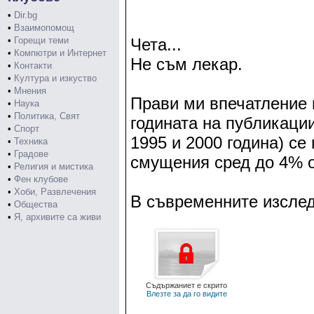
•
Dir.bg
•
Взаимопомощ
•
Горещи теми
Чета...
•
Компютри и Интернет
Не съм лекар.
•
Контакти
•
Култура и изкуство
•
Мнения
Прави ми впечатление 
•
Наука
•
Политика, Свят
годината на публикаци
•
Спорт
1995 и 2000 година) се
•
Техника
•
Градове
смущения сред до 4% о
•
Религия и мистика
•
Фен клубове
•
Хоби, Развлечения
В съвременните изслед
•
Общества
•
Я, архивите са живи
Съдържаниет е скрито
Влезте за да го видите