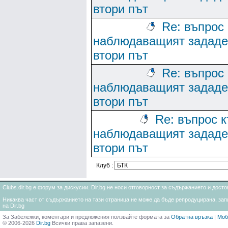
втори път
Re: въпрос
наблюдаващият зададе
втори път
Re: въпрос
наблюдаващият зададе
втори път
Re: въпрос 
наблюдаващият зададе
втори път
Клуб :
Clubs.dir.bg е форум за дискусии. Dir.bg не носи отговорност за съдържанието и дос
Никаква част от съдържанието на тази страница не може да бъде репродуцирана, запи
на Dir.bg
За Забележки, коментари и предложения ползвайте формата за
Обратна връзка
|
Моб
© 2006-2026
Dir.bg
Всички права запазени.